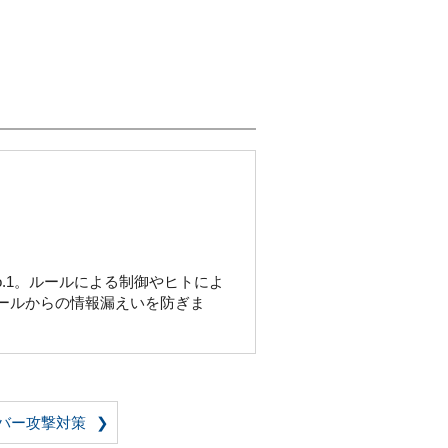
ェアNo.1。ルールによる制御やヒトによ
メールからの情報漏えいを防ぎま
バー攻撃対策