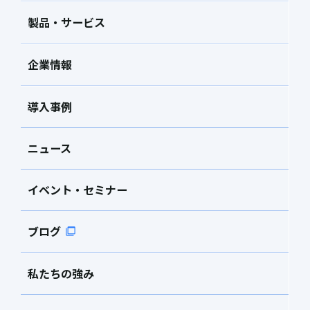
弊社は、本ソフトウェアの使用、またはそれを使用できなかったこ
製品・サービス
とにより生じた直接的、派生的、付随的または間接的損害（データ
の破損、営業上の利益の損失、業務の中断、営業情報の損失などに
企業情報
よる損害を含む）については、通常もしくは特別の損害に拘わら
ず、たとえそのような損害の発生や第三者からの賠償請求の可能性
導入事例
があることについて予め知らされた場合でも、一切責任を負いませ
ん。
ニュース
6.一般事項
本契約に関する一切の紛争は、東京地方裁判所を第一審の専属管轄
イベント・セミナー
裁判所として処理するものとします。
ブログ
私たちの強み