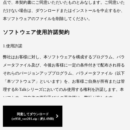
点で、本契約書にご同意いただいたものとみなします。ご同意いた
だけない場合は、ダウンロードまたはインストールを中止するか、
本ソフトウェアのファイルを削除してください。
ソフトウェア使用許諾契約
1.使用許諾
弊社はお客様に対し、本ソフトウェアを構成するプログラム、パラ
メータファイル及び、今後お客様に一定の条件付きで配布され得る
それらのバージョンアッププログラム、パラメータファイル（以下
「本ソフトウェア」といいます）を、お客様ご自身が所有または管
理するR-Talkシリーズにおいてのみ使用する権利を許諾します。本
ソフトウェア自体の権利及びその著作権は、弊社が有します。
2.使用制限
同意してダウンロード
(rt950_ver201.zip：約1.4MB)
お客様が本ソフトウェアを逆コンパイル、逆アセンブル、リバー
ス・エンジニアリングしてはならないものとします。本ソフトウェ