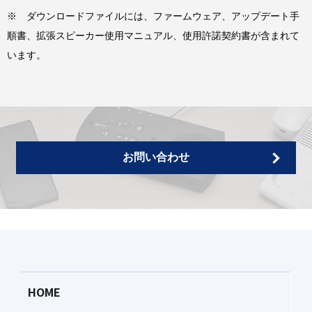
アの全体または一部を修正、改変、賃貸、リース、転売、譲渡、再
※ ダウンロードファイルには、ファームウェア、アップデート手
使用許諾、二次的著作物の創作をすることは出来ません。
順書、拡張スピーカー使用マニュアル、使用許諾契約書が含まれて
います。
3.契約の終了
本使用条件による使用許諾は、お客様が著作権法または本使用条件
の条項に１つでも違反されたときは、弊社からの終了通知がなくて
も自動的に終了するものとします。その場合には、ただちに本ソフ
トウェアとその複製をすべて廃棄しなければなりません。
お問い合わせ
4.製品の保証
本ソフトウェアが所定の機能を発揮しない場合等には、お客様は、
本ソフトウェアを再ダウンロードまたは再インストールすることが
できます。これは弊社の負う保証のすべてを規定したものです。お
客様が本ソフトウェアを入手された後の本ソフトウェアの保存・管
理については、弊社は一切責任を負いません。
HOME
5.責任の制限