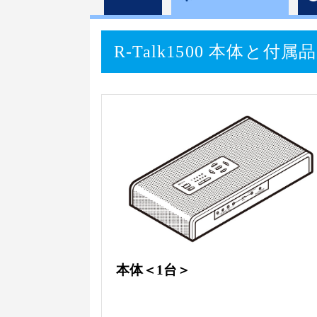
R-Talk1500 本体と付属品
本体＜1台＞