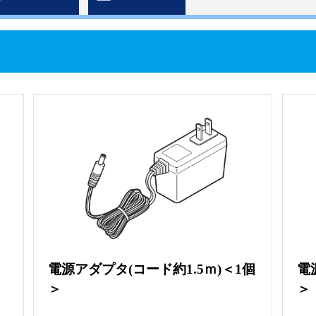
電源アダプタ(コード約1.5ｍ)＜1個
電
＞
＞