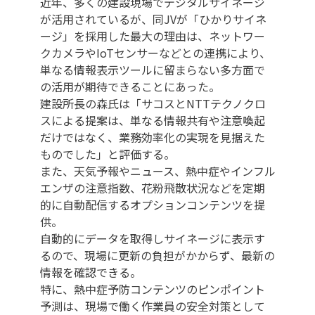
近年、多くの建設現場でデジタルサイネージ
が活用されているが、同JVが「ひかりサイネ
ージ」を採用した最大の理由は、ネットワー
クカメラやIoTセンサーなどとの連携により、
単なる情報表示ツールに留まらない多方面で
の活用が期待できることにあった。
建設所長の森氏は「サコスとNTTテクノクロ
スによる提案は、単なる情報共有や注意喚起
だけではなく、業務効率化の実現を見据えた
ものでした」と評価する。
また、天気予報やニュース、熱中症やインフル
エンザの注意指数、花粉飛散状況などを定期
的に自動配信するオプションコンテンツを提
供。
自動的にデータを取得しサイネージに表示す
るので、現場に更新の負担がかからず、最新の
情報を確認できる。
特に、熱中症予防コンテンツのピンポイント
予測は、現場で働く作業員の安全対策として