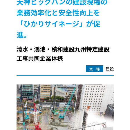
天神ビッグバンの建設現場の
業務効率化と安全性向上を
「ひかりサイネージ」が促
進。
清水・鴻池・積和建設九州特定建設
工事共同企業体様
建設
業 種