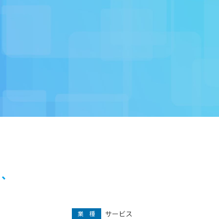
り、
サービス
業 種