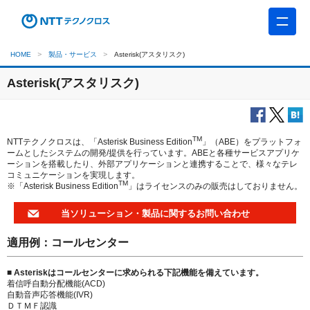
HOME
製品・サービス
Asterisk(アスタリスク)
Asterisk(アスタリスク)
TM
NTTテクノクロスは、「Asterisk Business Edition
」（ABE）をプラットフォ
ームとしたシステムの開発/提供を行っています。ABEと各種サービスアプリケ
ーションを搭載したり、外部アプリケーションと連携することで、様々なテレ
コミュニケーションを実現します。
TM
※「Asterisk Business Edition
」はライセンスのみの販売はしておりません。
当ソリューション・製品に関するお問い合わせ
適用例：コールセンター
■ Asteriskはコールセンターに求められる下記機能を備えています。
着信呼自動分配機能(ACD)
自動音声応答機能(IVR)
ＤＴＭＦ認識