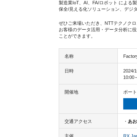
製造業IoT、AI、FA/ロボット によ
保全/見える化ソリューション、デジ
ぜひご来場いただき、NTTテクノク
お客様のデータ活用・データ分析に役
ことができます。
名称
Facto
日時
2024/
10:00
開催地
ポート
交通アクセス
・
あお
主催
RX J