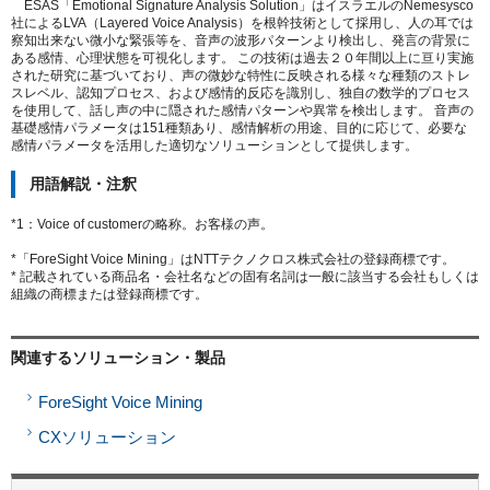
ESAS「Emotional Signature Analysis Solution」はイスラエルのNemesysco
社によるLVA（Layered Voice Analysis）を根幹技術として採用し、人の耳では
察知出来ない微小な緊張等を、音声の波形パターンより検出し、発言の背景に
ある感情、心理状態を可視化します。 この技術は過去２０年間以上に亘り実施
された研究に基づいており、声の微妙な特性に反映される様々な種類のストレ
スレベル、認知プロセス、および感情的反応を識別し、独自の数学的プロセス
を使用して、話し声の中に隠された感情パターンや異常を検出します。 音声の
基礎感情パラメータは151種類あり、感情解析の用途、目的に応じて、必要な
感情パラメータを活用した適切なソリューションとして提供します。
用語解説・注釈
*1：Voice of customerの略称。お客様の声。
*「ForeSight Voice Mining」はNTTテクノクロス株式会社の登録商標です。
* 記載されている商品名・会社名などの固有名詞は一般に該当する会社もしくは
組織の商標または登録商標です。
関連するソリューション・製品
ForeSight Voice Mining
CXソリューション