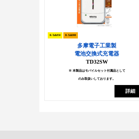
R-Talk950
R-Talk900
多摩電子工業製
電池交換式充電器
TD32SW
※ 本製品はモバイルセット付属品として
のみ取扱いしております。
詳細