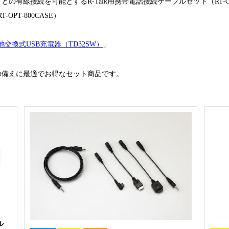
の有線接続を可能とするR-Talk用携帯電話接続ケーブルセット（RT-OPT
OPT-800CASE）
交換式USB充電器（TD32SW）
」
の備えに最適でお得なセット商品です。
ル