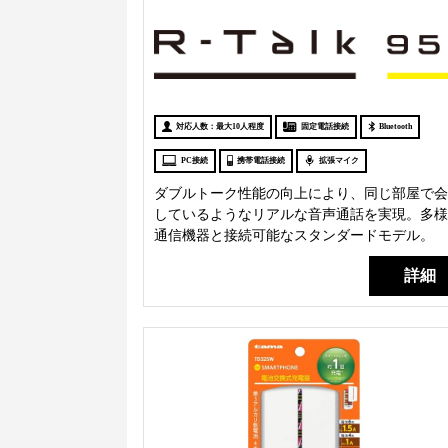
対応人数：最大10人程度
固定電話接続
Bluetooth
PC接続
携帯電話接続
拡張マイク
ダブルトーク性能の向上により、同じ部屋で会
しているようなリアルな音声通話を実現。多様
通信機器と接続可能なスタンダードモデル。
詳細