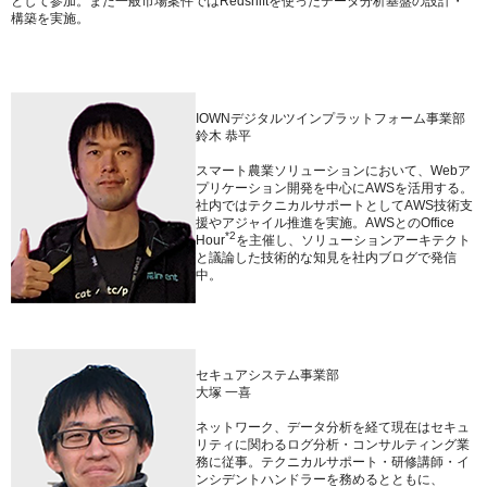
として参加。また一般市場案件ではRedshiftを使ったデータ分析基盤の設計・
構築を実施。
IOWNデジタルツインプラットフォーム事業部
鈴木 恭平
スマート農業ソリューションにおいて、Webア
プリケーション開発を中心にAWSを活用する。
社内ではテクニカルサポートとしてAWS技術支
援やアジャイル推進を実施。AWSとのOffice
*2
Hour
を主催し、ソリューションアーキテクト
と議論した技術的な知見を社内ブログで発信
中。
セキュアシステム事業部
大塚 一喜
ネットワーク、データ分析を経て現在はセキュ
リティに関わるログ分析・コンサルティング業
務に従事。テクニカルサポート・研修講師・イ
ンシデントハンドラーを務めるとともに、