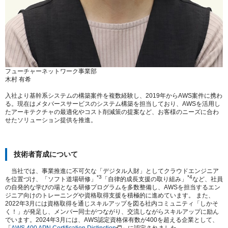
フューチャーネットワーク事業部
木村 有希
入社より基幹系システムの構築案件を複数経験し、2019年からAWS案件に携わ
る。現在はメタバースサービスのシステム構築を担当しており、AWSを活用し
たアーキテクチャの最適化やコスト削減策の提案など、お客様のニーズに合わ
せたソリューション提供を推進。
技術者育成について
当社では、事業推進に不可欠な「デジタル人財」としてクラウドエンジニア
*3
*4
を位置づけ、「ソフト道場研修」
「自律的成長支援の取り組み」
など、社員
の自発的な学びの場となる研修プログラムを多数整備し、AWSを担当するエン
ジニア向けのトレーニングや資格取得支援を積極的に進めています。 また、
2022年3月には資格取得を通じスキルアップを図る社内コミュニティ「しかそ
く！」が発足し、メンバー同士がつながり、交流しながらスキルアップに励ん
でいます。2024年3月には、AWS認定資格保有数が400を超える企業として、
「
AWS 400 APN Certification Distinction
」に認定されました。