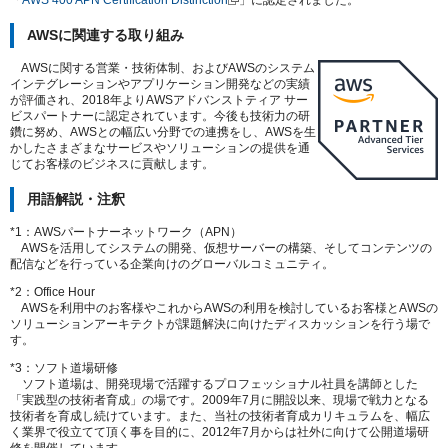
AWSに関連する取り組み
AWSに関する営業・技術体制、およびAWSのシステム
インテグレーションやアプリケーション開発などの実績
が評価され、2018年よりAWSアドバンストティア サー
ビスパートナーに認定されています。今後も技術力の研
鑽に努め、AWSとの幅広い分野での連携をし、AWSを生
かしたさまざまなサービスやソリューションの提供を通
じてお客様のビジネスに貢献します。
用語解説・注釈
*1：AWSパートナーネットワーク（APN）
AWSを活用してシステムの開発、仮想サーバーの構築、そしてコンテンツの
配信などを行っている企業向けのグローバルコミュニティ。
*2：Office Hour
AWSを利用中のお客様やこれからAWSの利用を検討しているお客様とAWSの
ソリューションアーキテクトが課題解決に向けたディスカッションを行う場で
す。
*3：ソフト道場研修
ソフト道場は、開発現場で活躍するプロフェッショナル社員を講師とした
「実践型の技術者育成」の場です。2009年7月に開設以来、現場で戦力となる
技術者を育成し続けています。また、当社の技術者育成カリキュラムを、幅広
く業界で役立てて頂く事を目的に、2012年7月からは社外に向けて公開道場研
修を開催しています。