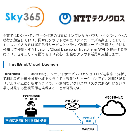
企業ではDX化やテレワーク推進の背景にオンプレからパブリッククラウドへの
移行が加速しており、同時にクラウドセキュリティのニーズも高まっておりま
す。スカイ３６５は運用代行サービスとクラウド利用ユーザの不適切な行動を
検知して可視化するTrustBind/Cloud DaemonとTrustShelter/WAFを提供する事
により、セキュリティ面でもより安心・安全なクラウド活用を支援します。
TrustBind/Cloud Daemon
TrustBind/Cloud Daemonは、クラウドサービスのアクセスログを収集・分析し
て利用者の行動を可視化するクラウド可視化ソリューションです。利用状況を
リアルタイムに分析することで、不適切なアクセスやリスクのある行動をいち
早く発見する監視運用を実現することが可能です。