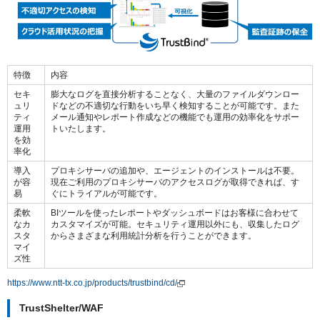
特徴
内容
セキ
膨大なログを直接分析することなく、大量のファイルダウンロー
ュリ
ドなどの不適切な行動をいち早く検知することが可能です。また
ティ
メール通知やレポート作成などの機能でも運用の効率化をサポー
運用
トいたします。
を効
率化
導入
プロキシサーバの追加や、エージェントのインストールは不要。
が容
現在ご利用のプロキシサーバのアクセスログが取得できれば、す
易
ぐにトライアルが可能です。
柔軟
BIツールを使ったレポートやダッシュボードはお客様に合わせて
なカ
カスタマイズが可能。セキュリティ運用以外にも、収集したログ
スタ
からさまざまな利用統計分析を行うことができます。
マイ
ズ性
https://www.ntt-tx.co.jp/products/trustbind/cd/
TrustShelter/WAF