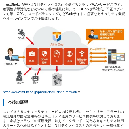
TrustShelter/WAFはNTTテクノクロスが提供するクラウドWAFサービスです。
脆弱性攻撃対策などのWAFが持つ機能に加えて、DDoS攻撃対策、不正ログイ
ン対策、CDN、ロードバランシングなどWebサイトに必要なセキュリティ機能
をオールインワンでご提供致します。
https://www.ntt-tx.co.jp/products/trustshelter/waf/
今後の展望
スカイ３６５はセキュリティサービスの販売を機に、セキュリティアラートの
電話通知や固定運用等のセキュリティ運用のサービス提供を検討しておりま
す。今後はクラウドの運用代行に加えて、クラウドに関わるセキュリティ運用
のサービス化を目指すとともに、NTTテクノクロスとの連携をより一層強化す