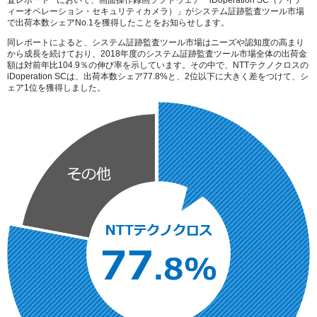
査レポート
において、画面操作録画ソフトウェア「iDoperation SC（アイデ
ィーオペレーション・セキュリティカメラ）」がシステム証跡監査ツール市場
で出荷本数シェアNo.1を獲得したことをお知らせします。
同レポートによると、システム証跡監査ツール市場はニーズや認知度の高まり
から成長を続けており、2018年度のシステム証跡監査ツール市場全体の出荷金
額は対前年比104.9％の伸び率を示しています。その中で、NTTテクノクロスの
iDoperation SCは、出荷本数シェア77.8%と、2位以下に大きく差をつけて、シ
ェア1位を獲得しました。