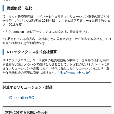
用語解説・注釈
*1：ミック経済研究所 サイバーセキュリティソリューション市場の現状と将
来展望 ガバナンス&監査編 2019年版 システム証跡監査ツール出荷本数シェ
ア（2018年度）
* 「iDoperation」はNTTテクノクロス株式会社の登録商標です。
* 記載されている商品名・会社名などの固有名詞は一般に該当する会社もしくは
組織の商標または登録商標です。
NTTテクノクロス株式会社概要
NTTテクノクロスは、NTT研究所の最先端技術を中核に、国内外の優れた商材
を豊富な実績とノウハウで掛け合わせることで、お客様のビジネスシーンに最
適なソリューションを創出します。時代に先駆けたソリューションにより、豊
かな未来社会の実現に貢献し続けます。(
https://www.ntt-tx.co.jp/
)
関連するソリューション・製品
iDoperation SC
本件に関するお問い合わせ