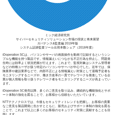
ミック経済研究所
サイバーセキュリティソリューション市場の現状と将来展望
ガバナンス&監査編 2019年版
システム証跡監査ツール出荷本数シェア（2018年度）
iDoperation SCは、パソコンやサーバの画面操作を動画で記録するというシン
プルな機能を持つ製品です。情報漏えいにつながる不正行為を抑止し、問題発
生時には効率よく状況把握が行えます。これまで、監視対象はシステム管理者
などの特権ユーザが扱う特定のパソコンやサーバが中心でした。近年では、保
険業界や建設業界などで、内部不正による情報漏えい対策として退職予定者を
モニタリングするニーズや、働き方改革の一貫でテレワークを推進している企
業が個人情報を取り扱うテレワーク者をモニタリングするニーズが高まってい
ます。
iDoperation SC発売以降、多くのご意見を取り込み、継続的な機能強化とサポ
ート体制の強化を図ることで、お客様から信頼をいただいています。
NTTテクノクロスでは、今後もセキュリティトレンドを把握し、お客様の貴重
なご意見を製品開発に生かすとともに、販売およびサポート体制の強化を図る
ことで、これまで以上に多くのお客様のセキュリティ対策に貢献することを目
指します。