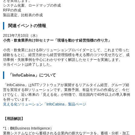
どを実現します。
システム化案、ロードマップの作成
RFPの作成
製品選定、比較表の作成
関連イベントの情報
2013年7月10日（水）
小売・飲食業界向けBIセミナー「現場を動かす経営指標の作り方」
小売・飲食業におけるBIソリューションプロバイダーとして、これまで培った
経験をもとに、経営方針から経営管理指標を考える際のコツや見せ方など、成
功事例・失敗事例を中心にわかりやすく解説したセミナーを実施します。
※当イベントは終了しました。
「InfoCabina」について
「InfoCabina」はNTTソフトウェアが展開するリアルタイム経営、グループ経
営を実現するBIソリューションです。業務予測、有益モデルの作成など、今だ
けでなく、近い将来の「見える化」が特徴で、現在国内で40件以上の導入事例
を持っています。
見える化ソリューション「InfoCabina」製品ページ
【用語解説】
*1：
BI
(Business Intelligence）
業務システムなどから蓄積される企業内の膨大なデータを、蓄積・分析・加工