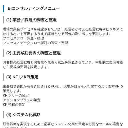
BIコンサルティングメニュー
(1) 業務／課題の調査と整理
現場の業務プロセスを確認させて頂き、経営者が考える経営戦略やビジネスに
かける思いを実現するうえで課題となる部分の洗い出しを実現します。
プロセスフロー調査・整理
プロセス／データフロー課題の調査・整理
(2) 主要成功要因の調査と整理
お客様の経営戦略とお客様を取巻く状況を調査させて頂き、中期的に実現可能
な主要成功要因を設定します。
(3) KGI／KPI策定
主要成功要因から導き出されるKGIと、現場が自ら考え行動するよう促すKPIを
策定します。
KPIツリーの策定
アクションプランの策定
KPI指標の策定
(4) システム化戦略
経営戦略を実現するために必要なシステム化案の策定や必要なツールの選定な