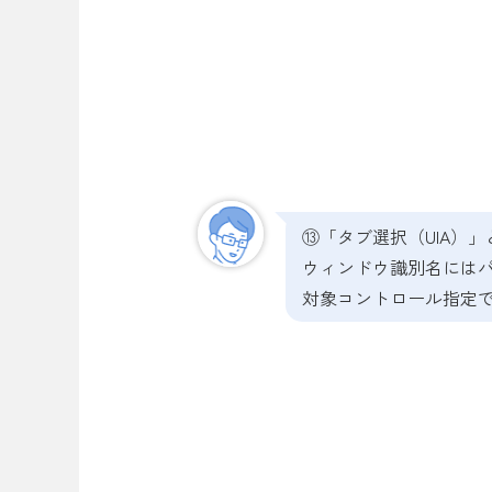
⑬「タブ選択（UIA）
ウィンドウ識別名には
対象コントロール指定