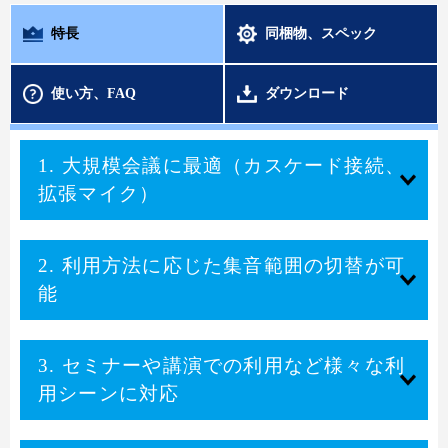
特長
同梱物、スペック
使い方、FAQ
ダウンロード
1. 大規模会議に最適（カスケード接続、
拡張マイク）
2. 利用方法に応じた集音範囲の切替が可
能
3. セミナーや講演での利用など様々な利
用シーンに対応