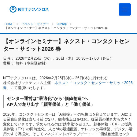
HOME
イベント・セミナー
2026年
【オンラインセミナー】ネクスト・コンタクトセンター・サミット2026 春
【オンラインセミナー】ネクスト・コンタクトセン
ター・サミット2026 春
日時：
2026年2月25日（水）、26日（木） 10:30～17:00（各日）
費用：
無料（事前登録制）
NTTテクノクロスは、2026年2月25日(水)～26日(木)に行われる
株式会社リックテレコム主催「
ネクスト・コンタクトセンター・サミット2026
春
」にて講演いたします。
センター運営は"最適化"から"価値創造"へ
AI×人で創り出す「顧客価値」と「働く価値」
2026年、コンタクトセンターは「AI前提」への転換点を迎えています。AIによ
る業務自動化は当たり前になり、顧客接点は多様化、従業員の働き方も大きく
変化していきます。求められるのは"効率化"を超えた、顧客体験（CX）と従業
員体験（EX）の同時進化。人とAIの最適配置、ナレッジの再構築、デジタル活
用のすそ野拡大、そしてマネジメントのアップデート──「価値創造型センタ