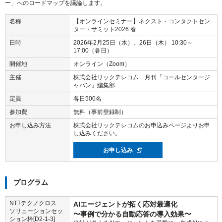
ー」へのロードマップを議論します。
名称
【オンラインセミナー】ネクスト・コンタクトセン
ター・サミット2026 春
日時
2026年2月25日（水）、26日（木） 10:30～
17:00（各日）
開催地
オンライン（Zoom）
主催
株式会社リックテレコム 月刊「コールセンタージ
ャパン」編集部
定員
各日500名
参加費
無料（事前登録制）
お申し込み方法
株式会社リックテレコムのお申込みページよりお申
し込みください。
お申し込み
プログラム
NTTテクノクロス
AIエージェントが拓く応対最適化
ソリューションセッ
〜事例で分かる自動応答の導入効果〜
ション枠[D2-1-3]