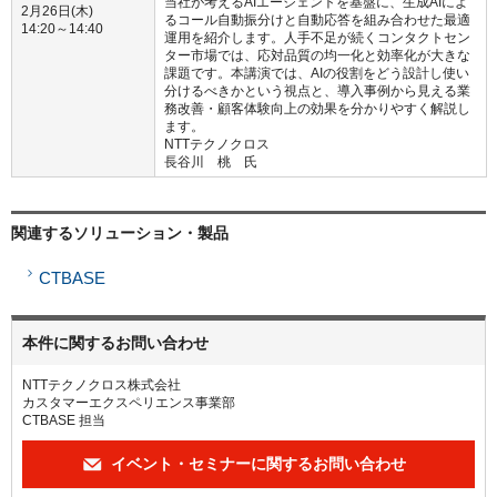
当社が考えるAIエージェントを基盤に、生成AIによ
2月26日(木)
るコール自動振分けと自動応答を組み合わせた最適
14:20～14:40
運用を紹介します。人手不足が続くコンタクトセン
ター市場では、応対品質の均一化と効率化が大きな
課題です。本講演では、AIの役割をどう設計し使い
分けるべきかという視点と、導入事例から見える業
務改善・顧客体験向上の効果を分かりやすく解説し
ます。
NTTテクノクロス
長谷川 桃 氏
関連するソリューション・製品
CTBASE
本件に関するお問い合わせ
NTTテクノクロス株式会社
カスタマーエクスペリエンス事業部
CTBASE 担当
イベント・セミナーに関するお問い合わせ