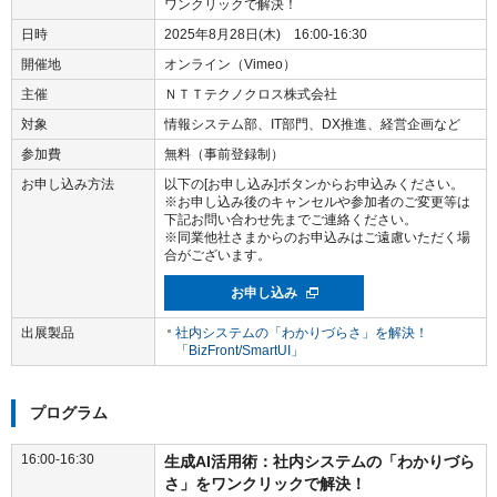
ワンクリックで解決！
日時
2025年8月28日(木) 16:00-16:30
開催地
オンライン（Vimeo）
主催
ＮＴＴテクノクロス株式会社
対象
情報システム部、IT部門、DX推進、経営企画など
参加費
無料（事前登録制）
お申し込み方法
以下の[お申し込み]ボタンからお申込みください。
※お申し込み後のキャンセルや参加者のご変更等は
下記お問い合わせ先までご連絡ください。
※同業他社さまからのお申込みはご遠慮いただく場
合がございます。
お申し込み
出展製品
社内システムの「わかりづらさ」を解決！
「BizFront/SmartUI」
プログラム
16:00-16:30
生成AI活用術：社内システムの「わかりづら
さ」をワンクリックで解決！