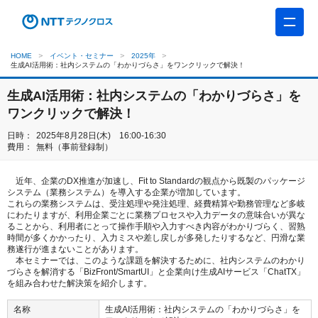
HOME
イベント・セミナー
2025年
生成AI活用術：社内システムの「わかりづらさ」をワンクリックで解決！
生成AI活用術：社内システムの「わかりづらさ」を
ワンクリックで解決！
日時：
2025年8月28日(木) 16:00-16:30
費用：
無料（事前登録制）
近年、企業の
DX
推進が加速し、
Fit to Standard
の観点から既製のパッケージ
システム（業務システム）を導入する企業が増加しています。
これらの業務システムは、受注処理や発注処理、経費精算や勤務管理など多岐
にわたりますが、利用企業ごとに業務プロセスや入力データの意味合いが異な
ることから、利用者にとって操作手順や入力すべき内容がわかりづらく、習熟
時間が多くかかったり、入力ミスや差し戻しが多発したりするなど、円滑な業
務遂行が進まないことがあります。
本セミナーでは、このような課題を解決するために、社内システムのわかり
づらさを解消する「
BizFront/SmartUI
」と企業向け生成
AI
サービス「
ChatTX
」
を組み合わせた解決策を紹介します。
名称
生成AI活用術：社内システムの「わかりづらさ」を