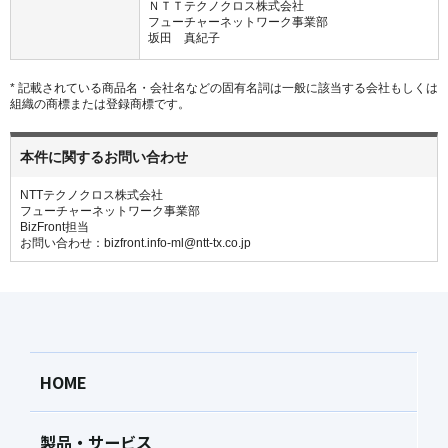
ＮＴＴテクノクロス株式会社
フューチャーネットワーク事業部
坂田 真紀子
* 記載されている商品名・会社名などの固有名詞は一般に該当する会社もしくは
組織の商標または登録商標です。
本件に関するお問い合わせ
NTTテクノクロス株式会社
フューチャーネットワーク事業部
BizFront担当
お問い合わせ：bizfront.info-ml@ntt-tx.co.jp
HOME
製品・サービス