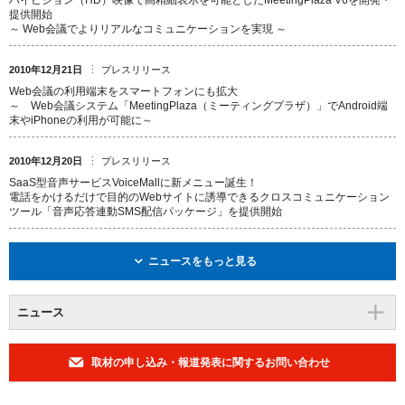
ハイビジョン（HD）映像で高精細表示を可能としたMeetingPlaza V6を開発・
提供開始
～ Web会議でよりリアルなコミュニケーションを実現 ～
2010年12月21日
プレスリリース
Web会議の利用端末をスマートフォンにも拡大
～ Web会議システム「MeetingPlaza（ミーティングプラザ）」でAndroid端
末やiPhoneの利用が可能に～
2010年12月20日
プレスリリース
SaaS型音声サービスVoiceMallに新メニュー誕生！
電話をかけるだけで目的のWebサイトに誘導できるクロスコミュニケーション
ツール「音声応答連動SMS配信パッケージ」を提供開始
ニュースをもっと見る
ニュース
取材の申し込み・報道発表に関するお問い合わせ