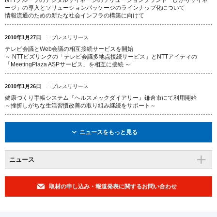
NTTグループのデジタルサイネージのソリューションブランド「ひかりサイネ
ージ」の導入とソリューションパッケージのラインナップ化について
情報流通のための新たな社会インフラの構築に向けて
2010年1月27日
プレスリリース
テレビ会議とWeb会議の相互接続サービスを開始
～ NTTビズリンクの「テレビ会議多地点接続サービス」とNTTアイティの
「MeetingPlaza ASPサービス」を相互に接続 ～
2010年1月26日
プレスリリース
健康づくり手帳システム『ヘルスメックダイアリー』鎌倉市にて利用開始
～挫折しがちな生活習慣改善の取り組み継続をサポート～
ニュースをもっと見る
ニュース
取材の申し込み・報道発表に関するお問い合わせ