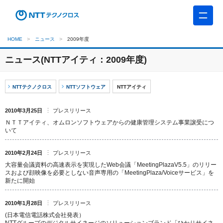
HOME
ニュース
2009年度
ニュース(NTTアイティ：2009年度)
NTTテクノクロス
NTTソフトウェア
NTTアイティ
2010年3月25日
プレスリリース
ＮＴＴアイティ、オムロンソフトウェアからの健康管理システム事業譲受につ
いて
2010年2月24日
プレスリリース
大容量会議資料の高速表示を実現したWeb会議「MeetingPlazaV5.5」のリリー
スおよび顔映像を必要としない音声専用の「MeetingPlaza/Voiceサービス」を
新たに開始
2010年1月28日
プレスリリース
(日本電信電話株式会社発表）