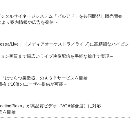
デジタルサイネージシステム「ビルアド」を共同開発し販売開始
により案内情報や広告を発信 ～
hestra/Live」（メディアオーケストラ／ライブ)に高精細なハイビジョ
ジョン画質まで幅広いライブ映像配信を手軽な操作で実現～
る「はつらつ製造器」のＡＳＰサービスを開始
価格で10倍のユーザへ提供が可能－
tingPlaza」が高品質ビデオ（VGA解像度）に対応
販売を開始