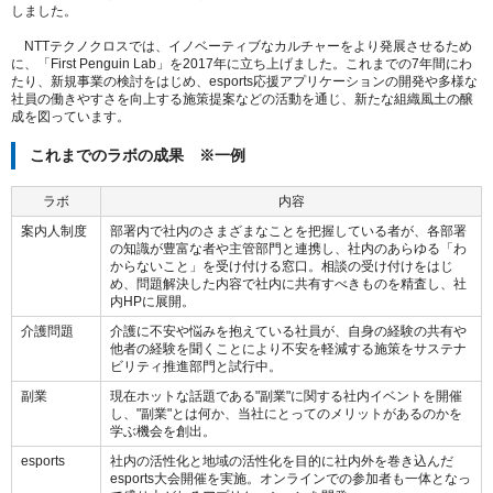
しました。
NTTテクノクロスでは、イノベーティブなカルチャーをより発展させるため
に、「First Penguin Lab」を2017年に立ち上げました。これまでの7年間にわ
たり、新規事業の検討をはじめ、esports応援アプリケーションの開発や多様な
社員の働きやすさを向上する施策提案などの活動を通じ、新たな組織風土の醸
成を図っています。
これまでのラボの成果 ※一例
ラボ
内容
案内人制度
部署内で社内のさまざまなことを把握している者が、各部署
の知識が豊富な者や主管部門と連携し、社内のあらゆる「わ
からないこと」を受け付ける窓口。相談の受け付けをはじ
め、問題解決した内容で社内に共有すべきものを精査し、社
内HPに展開。
介護問題
介護に不安や悩みを抱えている社員が、自身の経験の共有や
他者の経験を聞くことにより不安を軽減する施策をサステナ
ビリティ推進部門と試行中。
副業
現在ホットな話題である"副業"に関する社内イベントを開催
し、"副業"とは何か、当社にとってのメリットがあるのかを
学ぶ機会を創出。
esports
社内の活性化と地域の活性化を目的に社内外を巻き込んだ
esports大会開催を実施。オンラインでの参加者も一体となっ