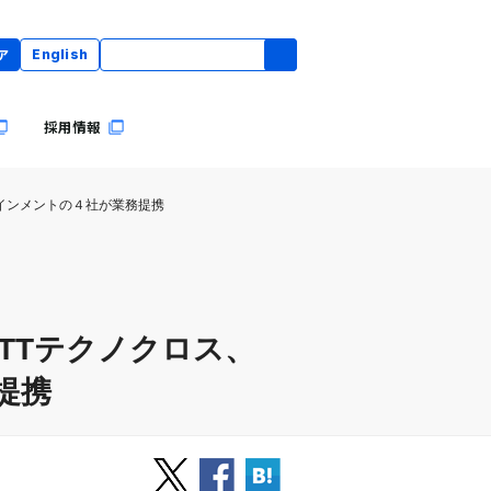
ア
English
採用情報
テインメントの４社が業務提携
TTテクノクロス、
提携