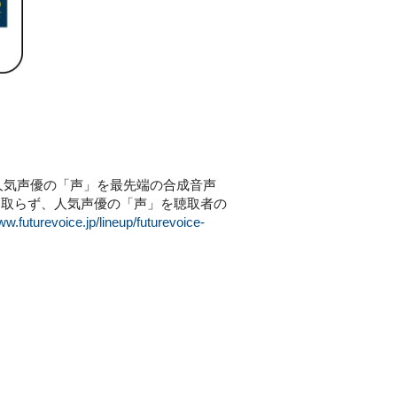
などの人気声優の「声」を最先端の合成音声
を取らず、人気声優の「声」を聴取者の
ww.futurevoice.jp/lineup/futurevoice-