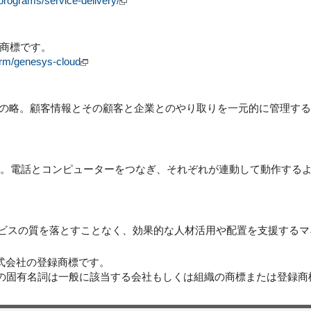
rograms/service-delivery/
商標です。
orm/genesys-cloud
 Managementの略。顧客情報とその顧客と企業とのやり取りを一元的
tegration の略。電話とコンピューターをつなぎ、それぞれが連動して
t の略。サービスの質を落とすことなく、効果的な人材活用や配置を支援す
ス株式会社の登録商標です。
どの固有名詞は一般に該当する会社もしくは組織の商標または登録商