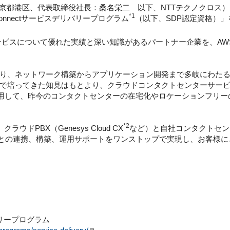
京都港区、代表取締役社長：桑名栄二 以下、NTTテクノクロス）は、
*1
Connectサービスデリバリープログラム
（以下、SDP認定資格）
ービスについて優れた実績と深い知識があるパートナー企業を、AW
渡り、ネットワーク構築からアプリケーション開発まで多岐にわた
で培ってきた知見はもとより、クラウドコンタクトセンターサービス「
を活用して、昨今のコンタクトセンターの在宅化やロケーションフリ
*2
ラウドPBX（Genesys Cloud CX
など）と自社コンタクトセン
との連携、構築、運用サポートをワンストップで実現し、お客様に
リバリープログラム