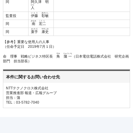
同
阿
久
津
明
ひと
人
いとう
あき
とし
監査役
伊藤
彰
敏
みなみ
こう
じ
同
南
宏
二
みのて
やすふみ
同
蓑手
康史
【参考】重要な使用人の人事
（任命予定日 2019年7月１日）
すみ
りゅういち
命 理事 戦略ビジネス特区長
角
隆一
（日本電信電話株式会社 研究企画
部門 担当部長）
本件に関するお問い合わせ先
NTTテクノクロス株式会社
営業推進部 報道・広報グループ
担当：蒲
TEL：03-5782-7040