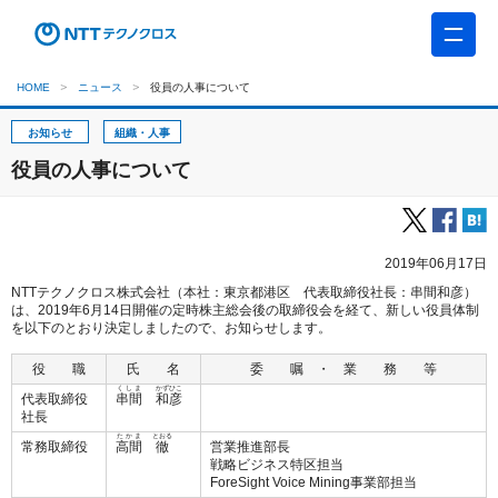
HOME
ニュース
役員の人事について
お知らせ
組織・人事
役員の人事について
2019年06月17日
NTTテクノクロス株式会社（本社：東京都港区 代表取締役社長：串間和彦）
は、2019年6月14日開催の定時株主総会後の取締役会を経て、新しい役員体制
を以下のとおり決定しましたので、お知らせします。
役 職
氏 名
委 嘱 ・ 業 務 等
くしま
かずひこ
代表取締役
串間
和彦
社長
たかま
とおる
常務取締役
高間
徹
営業推進部長
戦略ビジネス特区担当
ForeSight Voice Mining事業部担当