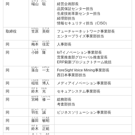
はやま
さとし
同
端山
聡
経営企画部長
品質保証センター担当
生産技術革新センター担当
経理部担当
情報セキュリティ担当（CISO）
かさはら
ひでき
取締役
笠原
英樹
フューチャーネットワーク事業部長
エンタープライズ事業部担当
うめもと
よし
ひろ
同
梅本
佳
宏
人事部長
こもろ
たかし
同
小師
隆
IoTイノベーション事業部長
営業推進部グローバル推進室長
ERP刷新プロジェクトチーム統括
おちあい
かず
たか
同
落合
一
太
ForeSight Voice Mining事業部長
西日本事業部担当
いながき
ひろひと
同
稲垣
博人
メディアイノベーション事業部長
すず
き
ひかる
同
鈴
木
光
セキュアシステム事業部長
みや
ざき
しゅう
いち
同
宮
崎
修
一
総務部長
考査部担当
はにゅう
まこと
同
羽生
誠
ビジネスソリューション事業部長
ふじた
とし
あき
同
藤田
敏
昭
すず
き
まさ
のり
同
鈴
木
正
範
あ
く
つ
あき