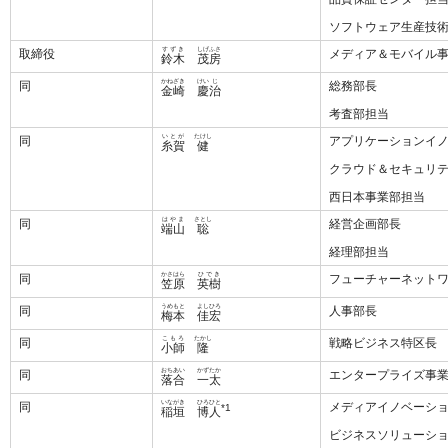
ソフトウェア生産技
すずき
しげふさ
取締役
メディア＆モバイル
鈴木
茂房
かねざき
けい
じ
同
総務部長
金崎
慶
治
考査部担当
いとが
たけし
同
アプリケーションイ
糸賀
健
クラウド＆セキュリ
西日本事業部担当
はやま
さとし
同
経営企画部長
端山
聡
経理部担当
かさはら
ひでき
同
フューチャーネット
笠原
英樹
うめもと
よし
ひろ
同
人事部長
梅本
佳
宏
こもろ
たかし
同
戦略ビジネス特区長
小師
隆
おちあい
かず
たか
同
エンタープライズ事
落合
一
太
いながき
ひろひと
同
メディアイノベーシ
*1
稲垣
博人
ビジネスソリューシ