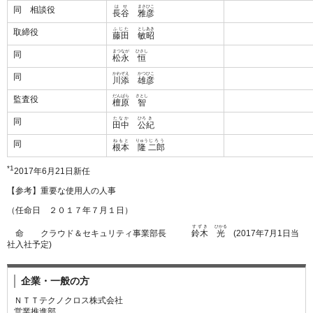
はせ
まさひこ
同 相談役
長谷
雅彦
ふじた
とし
あき
取締役
藤田
敏
昭
まつなが
ひさし
同
松永
恒
かわぞえ
かつひこ
同
川添
雄彦
だん
ばら
さとし
監査役
檀
原
智
たなか
ひろ
き
同
田中
公
紀
ねもと
りゅう
じろう
同
根本
隆
二郎
*1
2017年6月21日新任
【参考】重要な使用人の人事
（任命日 ２０１７年７月１日）
すずき
ひかる
命 クラウド＆セキュリティ事業部長
鈴木
光
(2017年7月1日当
社入社予定)
企業・一般の方
ＮＴＴテクノクロス株式会社
営業推進部