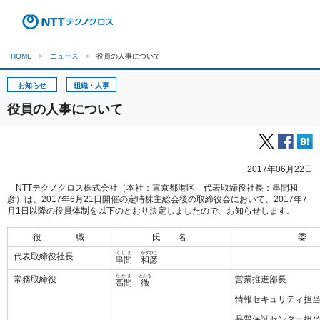
HOME
ニュース
役員の人事について
お知らせ
組織・人事
役員の人事について
2017年06月22日
NTTテクノクロス株式会社（本社：東京都港区 代表取締役社長：串間和
彦）は、2017年6月21日開催の定時株主総会後の取締役会において、2017年7
月1日以降の役員体制を以下のとおり決定しましたので、お知らせします。
役 職
氏 名
委
くしま
かずひこ
代表取締役社長
串間
和彦
たかま
とおる
常務取締役
営業推進部長
高間
徹
情報セキュリティ担
品質保証センター担