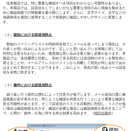
従来製品では、特に重要な確認すべき項目がわからない可能性がありまし
た。本製品では、誤送信をしてしまいがちな重要な項目のみに視線を集めるた
めに確認画面での情報量を最小限にします。さらに、文字サイズ、太字などの
強調表現を適切に使用することで視覚的に確認しやすいデザインに変更しま
す。
（２）
認知における誤送信防止
類似のメーリングリストや同姓同名宛てにメールを送ってしまう場合は、そ
の多くが思い込みによるものです。正しいと思い込んでいる情報に対しては、
特別な注意を払わないため、無意識な思い込みを取り除く必要があります。本
製品では、送信履歴と比較し、初めて送る宛先には送信時のボタンを警告色に
変えることや、メールアドレスのドメインから判断して宛先が同じ会社であれ
ばまとめて表示することができます。これにより、宛先の思い込みメール誤送
信を未然に防ぎます。
（３）
操作における誤送信防止
繰り返し行う操作は慣れによって注意力が低下します。メール送信の度に確
認画面が必ず表示され、同じような確認を何度も行うことにより重要な確認を
怠る可能性があります。そこで誤送信のリスクを自動的に判別し、リスクが低
*3
い場合は確認画面を出さず、確認が必要な場合には確認画面を表示すること
で、人間の「操作」行為に対する抑止効果を高めます。（
特許出願中
）