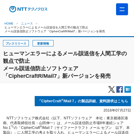
HOME
ニュース
ヒューマンエラーによるメール誤送信を人間工学の観点で防止
メール誤送信防止ソフトウェア「CipherCraftR/Mail7」新バージョンを発売
プレスリリース
更新情報
ヒューマンエラーによるメール誤送信を人間工学の
観点で防止
メール誤送信防止ソフトウェア
「CipherCraftR/Mail7」新バージョンを発売
®
「CipherCraft
/Mail 7」の製品詳細、資料請求はこちら
2016年07月27日
NTTソフトウェア株式会社（以下、NTTソフトウェア 本社：東京都港区港
南、代表取締役社長：山田伸一）は、メール誤送信防止市場8年連続シェア
*1
®
No.1
の「CipherCraft
/Mail 7（サイファークラフト メール セブン 以下、本
製品）」に人間工学の考えを取り入れ、ヒューマンエラーによるメール誤送信