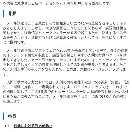
を大幅に減少させる新バージョンを2016年9月30日から販売します。
背景
メール誤送信は、企業にとって情報漏えいにつながる重要なセキュリティ事
故となりえます。しかし、大きな損害をこうむるにも関わらず、誤送信は後を
絶ちません。誤送信はヒューマンエラーが原因で起こるため、防止するシステ
ムを導入したり、送信するたびに注意深く確認したとしても、完全になくすこ
とは困難です。
メール誤送信防止ソフトウェアを2003年から販売している中で、多くの顧客
のインシデント情報を収集し、誤送信を起こしやすい人間の行動パターンを抽
出してきました。メール誤送信を「ゼロ」にするためには、ヒューマンエラー
を起こしてしまう人間の特質を理解した上での対策が重要だと考えます。そこ
*2
で、人間工学
の考え方を取り入れて、この度、大幅にバージョンアップしま
す。
人間工学の考え方においては、人間の情報処理工程は3つの要素「知覚」「認
知」「運動（操作）」で定義されています。バージョンアップでは、これまで
の機能に対して、この3要素でのヒューマンエラーによる誤送信を防ぐための仕
組みを新たに導入することで、メール誤送信を「ゼロ」に近づけるための対策
を施します。
特長
（１）
知覚における誤送信防止