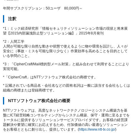
年間サブスクリプション：50ユーザ 80,000円～
注釈
*1：ミック経済研究所「情報セキュリティソリューション市場の現状と将来展
望【2015内部漏洩防止型ソリューション編】」2015年8月発刊
*2：人間工学
人間が可能な限り自然な動きや状態で使えるように物や環境を設計し、人々が
安全に（事故・ミスを可能な限り少なく）作業効率を高めることを目的として
いる学問のこと。
*3：「CipherCraft/Mail標的型メール対策」と組み合わせて利用することにより
実現可能。
*「CipherCraft」はNTTソフトウェア株式会社の商標です。
* 記載されている商品名・会社名などの固有名詞は一般に該当する会社もしくは
組織の商標または登録商標です。
NTTソフトウェア株式会社の概要
NTTソフトウェアは、高度なネットワークテクノロジーとシステム構築力を基
盤にICT経営戦略コンサルティングからシステム構築、保守・運用に至るまでを
トータルに提供するソリューションサービスプロバイダです。お客様の経営課
題解決や要望に確実にお応えするため、付加価値の高い最適なソリューション
をお客様とともに創り出し、提供しています。(
https://www.ntt-tx.co.jp/
)