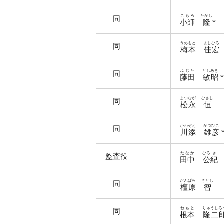
こもろ
たかし
同
小師
隆
＊
うめもと
よし
ひろ
同
梅本
佳
宏
ふじた
とし
あき
同
藤田
敏
昭
まつなが
ひさし
同
松永
恒
かわぞえ
かつひこ
同
川添
雄彦
たなか
ひろ
き
監査役
田中
公
紀
だん
ばら
さとし
同
檀
原
智
ねもと
りゅうじろ
同
根本
隆二