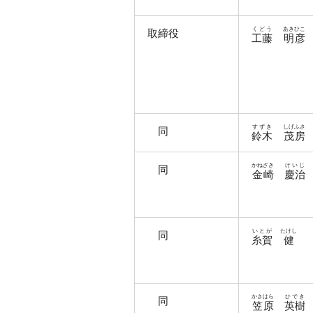
くどう
あきひこ
取締役
工藤
明彦
すずき
しげふさ
同
鈴木
茂房
かねざき
けいじ
同
金崎
慶治
いとが
たけし
同
糸賀
健
かさはら
ひでき
同
笠原
英樹