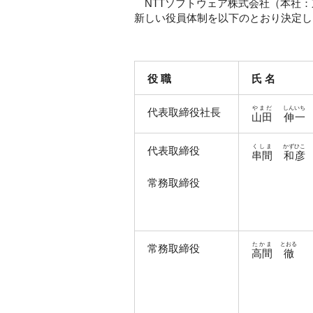
NTTソフトウェア株式会社（本社：
新しい役員体制を以下のとおり決定し
役 職
氏 名
やまだ
しんいち
代表取締役社長
山田
伸一
くしま
かずひこ
代表取締役
串間
和彦
常務取締役
たかま
とおる
常務取締役
高間
徹