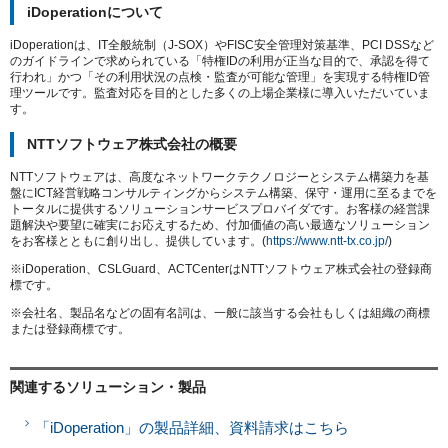
iDoperationについて
iDoperationは、IT全般統制（J-SOX）やFISC安全管理対策基準、PCI DSSなど
のガイドラインで求められている「特権IDの利用が正当な目的で、承認を得て
行われ」かつ「その利用状況の点検・監査が可能な管理」を実現する特権ID管
理ツールです。監査対応を目的とした多くの上場企業様に導入いただいていま
す。
NTTソフトウェア株式会社の概要
NTTソフトウェアは、高度なネットワークテクノロジーとシステム構築力を基
盤にICT経営戦略コンサルティングからシステム構築、保守・運用に至るまでを
トータルに提供するソリューションサービスプロバイダです。お客様の経営課
題解決や要望に確実にお応えするため、付加価値の高い最適なソリューション
をお客様とともに創り出し、提供しています。(
https://www.ntt-tx.co.jp/
)
※iDoperation、CSLGuard、ACTCenterはNTTソフトウェア株式会社の登録商
標です。
※会社名、製品名などの固有名詞は、一般に該当する会社もしくは組織の商標
または登録商標です。
関連するソリューション・製品
「iDoperation」の製品詳細、資料請求はこちら