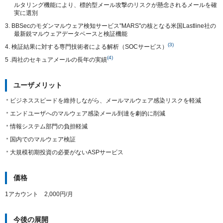
ルタリング機能により、標的型メール攻撃のリスクが懸念されるメールを確
実に選別
3. BBSecのモダンマルウェア検知サービス"MARS"の核となる米国Lastline社の
最新鋭マルウェアデータベースと検証機能
(3)
4. 検証結果に対する専門技術者による解析（SOCサービス）
(4)
5 .両社のセキュアメールの長年の実績
ユーザメリット
ビジネススピードを維持しながら、メールマルウェア感染リスクを軽減
エンドユーザへのマルウェア感染メール到達を劇的に削減
情報システム部門の負担軽減
国内でのマルウェア検証
大規模初期投資の必要がないASPサービス
価格
1アカウント 2,000円/月
今後の展開