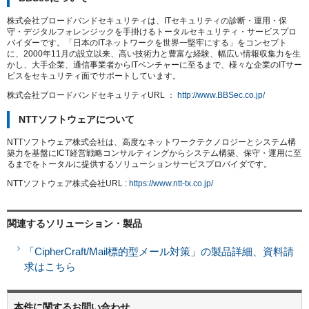
株式会社ブロードバンドセキュリティは、ITセキュリティの診断・運用・保
守・デジタルフォレンジックを手掛けるトータルセキュリティ・サービスプロ
バイダーです。「日本のITネットワークを世界一堅牢にする」をコンセプト
に、2000年11月の設立以来、高い技術力と豊富な経験、幅広い情報収集力を生
かし、大手企業、通信事業者からITベンチャーに至るまで、様々な企業のITサー
ビスをセキュリティ面でサポートしています。
株式会社ブロードバンドセキュリティURL ：
http://www.BBSec.co.jp/
NTTソフトウェアについて
NTTソフトウェア株式会社は、高度なネットワークテクノロジーとシステム構
築力を基盤にICT経営戦略コンサルティングからシステム構築、保守・運用に至
るまでをトータルに提供するソリューションサービスプロバイダです。
NTTソフトウェア株式会社URL :
https://www.ntt-tx.co.jp/
関連するソリューション・製品
「CipherCraft/Mail標的型メール対策」の製品詳細、資料請
求はこちら
本件に関するお問い合わせ