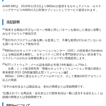
AAMS MPは、2015年11月1日よりBBSecが提供するセキュアメール・ホステ
ィングサービスAAMSの入口対策オプションとしてサービス提供されます。
注記説明
(1)
保有する既知の不正なパターン情報と同じパターンを検出した場合に攻撃と
みなすマルウェア検知方式
(2)
実行中のプログラムの振る舞いを監視して、不審な処理が行われていないか
を調べるマルウェア検知方式
(3)
BBSecのセキュリティオペレーションセンター（SOC）の技術者がSandbox
による検証結果を解析し、セキュリティに対する専門技術が少ない担当者でも
リスクレベルがわかる検査結果をエンドユーザに情報提供します。
(4)
NTTソフトウェア：メール誤送信防止市場で8年連続シェアNo.1
出典：ミック経済研究所「情報セキュリティソリューション市場の現状と
将来展望 2015【内部漏洩防止型ソリューション編】」
BBSec：10年に渡るセキュアメールサービス、そして累積100万アカウント
以上の実績
*文中の会社名または製品名は、各社の商標または登録商標です。
*記載されている商品名・会社名などの固有名詞は一般に該当する会社もしくは
組織の商標または登録商標です。
BBSecについて