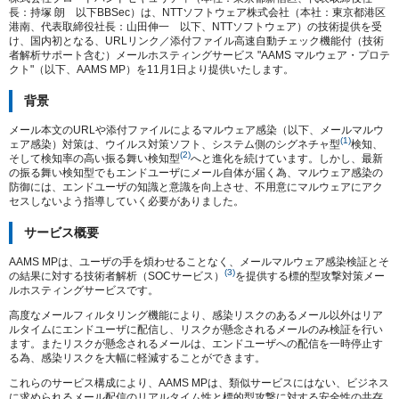
長：持塚 朗 以下BBSec）は、NTTソフトウェア株式会社（本社：東京都港区
港南、代表取締役社長：山田伸一 以下、NTTソフトウェア）の技術提供を受
け、国内初となる、URLリンク／添付ファイル高速自動チェック機能付（技術
者解析サポート含む）メールホスティングサービス "AAMS マルウェア・プロテ
クト"（以下、AAMS MP）を11月1日より提供いたします。
背景
メール本文のURLや添付ファイルによるマルウェア感染（以下、メールマルウ
(1)
ェア感染）対策は、ウイルス対策ソフト、システム側のシグネチャ型
検知、
(2)
そして検知率の高い振る舞い検知型
へと進化を続けています。しかし、最新
の振る舞い検知型でもエンドユーザにメール自体が届く為、マルウェア感染の
防御には、エンドユーザの知識と意識を向上させ、不用意にマルウェアにアク
セスしないよう指導していく必要がありました。
サービス概要
AAMS MPは、ユーザの手を煩わせることなく、メールマルウェア感染検証とそ
(3)
の結果に対する技術者解析（SOCサービス）
を提供する標的型攻撃対策メー
ルホスティングサービスです。
高度なメールフィルタリング機能により、感染リスクのあるメール以外はリア
ルタイムにエンドユーザに配信し、リスクが懸念されるメールのみ検証を行い
ます。またリスクが懸念されるメールは、エンドユーザへの配信を一時停止す
る為、感染リスクを大幅に軽減することができます。
これらのサービス構成により、AAMS MPは、類似サービスにはない、ビジネス
に求められるメール配信のリアルタイム性と標的型攻撃に対する安全性の共存