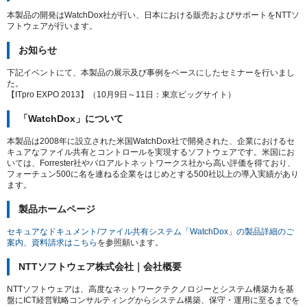
本製品の開発はWatchDox社が行い、日本における販売およびサポートをNTTソ
フトウェアが行います。
お知らせ
下記イベントにて、本製品の展示及び事例をベースにしたセミナーを行いまし
た。
【ITpro EXPO 2013】（10月9日～11日：東京ビッグサイト）
「WatchDox」について
本製品は2008年に設立された米国WatchDox社で開発された、企業におけるセ
キュアなファイル共有とコントロールを実現するソフトウェアです。米国にお
いては、Forrester社やパロアルトネットワークス社から高い評価を得ており、
フォーチュン500に名を連ねる企業をはじめとする500社以上の導入実績があり
ます。
製品ホームページ
セキュアなドキュメント/ファイル共有システム「WatchDox」の製品詳細のご
案内、資料請求はこちら
を参照願います。
NTTソフトウェア株式会社｜会社概要
NTTソフトウェアは、高度なネットワークテクノロジーとシステム構築力を基
盤にICT経営戦略コンサルティングからシステム構築、保守・運用に至るまでを