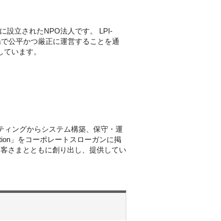
7月に設立されたNPO法人です。 LPI-
な立場で公平かつ厳正に運営することを通
開しています。
ルティングからシステム構築、保守・運
ation」をコーポレートスローガンに掲
お客さまとともに創り出し、提供してい