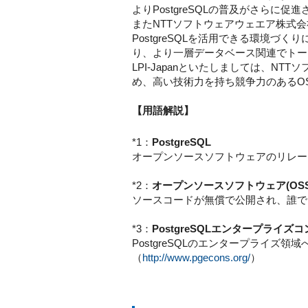
よりPostgreSQLの普及がさらに
またNTTソフトウェアウェエア株式
PostgreSQLを活用できる環境づく
り、より一層データベース関連でトー
LPI-Japanといたしましては、N
め、高い技術力を持ち競争力のあるO
【用語解説】
*1：
PostgreSQL
オープンソースソフトウェアのリレー
*2：
オープンソースソフトウェア(OSS
ソースコードが無償で公開され、誰で
*3：
PostgreSQLエンタープライズ
PostgreSQLのエンタープライズ
（
http://www.pgecons.org/
）