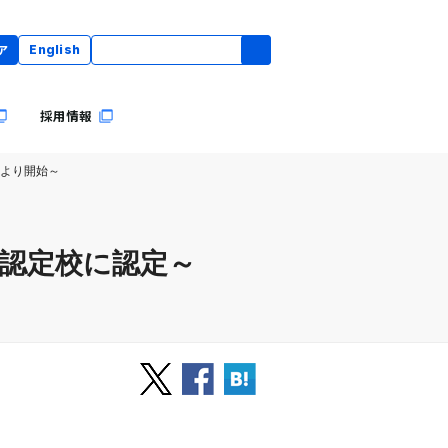
ア
English
採用情報
1日より開始～
ック認定校に認定～