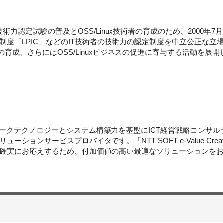
nuxの技術力認定試験の普及とOSS/Linux技術者の育成のため、2000年
の認定制度「LPIC」などのIT技術者の技術力の認定制度を中立公正
術者の育成、さらにはOSS/Linuxビジネスの促進に寄与する活動を展
ワークテクノロジーとシステム構築力を基盤にICT経営戦略コンサ
ションサービスプロバイダです。「NTT SOFT e-Value Cre
確実にお応えするため、付加価値の高い最適なソリューションを