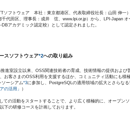
NTTソフトウェア 本社：東京都港区、代表取締役社長：山田 伸一
都千代田区、理事長：成井 弦、www.lpi.or.jp）から、LPI-Ja
S-DBアカデミック認定校）として認定されました。
ソースソフトウェア
*2
への取り組み
OSS推進室設立以来、OSS関連技術者の育成、技術情報の提供および
、お客さまのOSS利用を支援するほか、コミュニティ活動にも積極的
コンソーシアム
*3
に参加し、PostgreSQLの適用領域の拡大とさら
アの活用」
）
校としての活動をスタートすることで、より広く積極的に、オープン
以下の研修コースを計画しております。