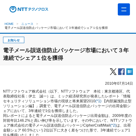
HOME
ニュース
電子メール誤送信防止パッケージ市場において３年連続でシェア１位を獲得
お知らせ
電子メール誤送信防止パッケージ市場において３年
連続でシェア１位を獲得
2010年07月14日
NTTソフトウェア株式会社（以下、NTTソフトウェア 本社：東京都港区、代
表取締役社長：伊土 誠一）は、ミック経済研究所が発表したレポート「情報
セキュリティソリューション市場の現状と将来展望2010
(*1)
【内部漏洩防止型
ソリューション編】」調査で、電子メール誤送信防止パッケージの出荷金額シ
ェアにおいて、3年連続で1位を獲得しました。
同レポートによると電子メール誤送信防止パッケージ出荷金額は、2009年度の
対前年比146.2%と高い伸び率を示しています。その中において、NTTソフトウ
ェア株式会社の電子メール誤送信防止パッケージCipherCraft/Mail
(*2)
は、出荷
金額シェア 60.5%という2位以下に大きく差をつけた形で、3年連続でシェア1
位を獲得いたしました。