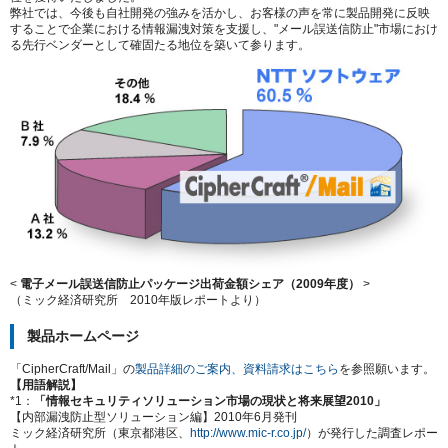
弊社では、今後も自社開発の強みを活かし、お客様の声を常に製品開発に反映
することで企業における情報漏洩対策を支援し、"メール誤送信防止"市場におけ
る先行ベンダーとして確固たる地位を築いて参ります。
<
電子メール誤送信防止パッケージ出荷金額シェア（2009年度）
>
（ミック経済研究所 2010年版レポートより）
製品ホームページ
「CipherCraft/Mail」の
製品詳細のご案内、資料請求はこちら
を参照願います。
【用語解説】
*1：
「情報セキュリティソリューション市場の現状と将来展望2010」
【内部漏洩防止型ソリューション編】2010年6月発刊
ミック経済研究所（東京都港区、
http://www.mic-r.co.jp/
）が発行した調査レポー