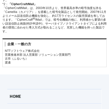
ト。
*2：
「CipherCraft/Mail」
「CipherCraft/Mail」は、2003年10月より、世界最高水準の暗号強度を誇る
「Camellia（カメリア）」を搭載した暗号化製品として発売開始。2007年11月
よりメール誤送信防止機能を強化し、約17万ライセンスの販売実績を有してお
(R)
ります。「CipherCraft
/Mail」では、暗号化機能の他に、利用者から要望の多
い誤送信防止画面(特許申請中)、サーバタイプ／クライアントタイプによる利用
者の環境に合わせた導入方式が取れることなど、充実した機能を持った製品で
す。
企業・一般の方
NTTソフトウェア株式会社
営業推進本部 法人営業部 ソリューション営業部門
古市（ふるいち）
渡邊
HOME