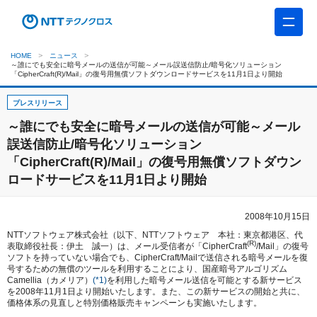
HOME
ニュース
～誰にでも安全に暗号メールの送信が可能～メール誤送信防止/暗号化ソリューション
「CipherCraft(R)/Mail」の復号用無償ソフトダウンロードサービスを11月1日より開始
プレスリリース
～誰にでも安全に暗号メールの送信が可能～メール
誤送信防止/暗号化ソリューション
「CipherCraft(R)/Mail」の復号用無償ソフトダウン
ロードサービスを11月1日より開始
2008年10月15日
NTTソフトウェア株式会社（以下、NTTソフトウェア 本社：東京都港区、代
(R)
表取締役社長：伊土 誠一）は、メール受信者が「CipherCraft
/Mail」の復号
ソフトを持っていない場合でも、CipherCraft/Mailで送信される暗号メールを復
号するための無償のツールを利用することにより、国産暗号アルゴリズム
Camellia（カメリア）
(*1)
を利用した暗号メール送信を可能とする新サービス
を2008年11月1日より開始いたします。また、この新サービスの開始と共に、
価格体系の見直しと特別価格販売キャンペーンも実施いたします。