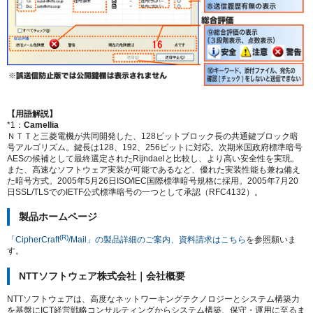
【用語解説】
*1：
Camellia
ＮＴＴと三菱電機が共同開発した、128ビットブロック長の共通鍵ブロック暗
号アルゴリズム。鍵長は128、192、256ビットに対応。次期米国政府標準暗号
AESの候補として最終選定されたRijndaelと比較し、より高い安全性を実現。
また、高速なソフトウェア実装が可能であるなど、優れた実装性能も兼ね備え
た暗号方式。2005年5月26日ISO/IEC国際標準暗号規格に採用。2005年7月20
日SSL/TLSでのIETF公式標準暗号の一つとして承認（RFC4132）。
製品ホームページ
(R)
「CipherCraft
/Mail」の製品詳細のご案内、資料請求はこちら
を参照願いま
す。
NTTソフトウェア株式会社｜会社概要
NTTソフトウェアは、高度なネットワーキングテクノロジーとシステム構築力
を基盤にICT経営戦略コンサルティングからシステム構築、保守・運用に至るま