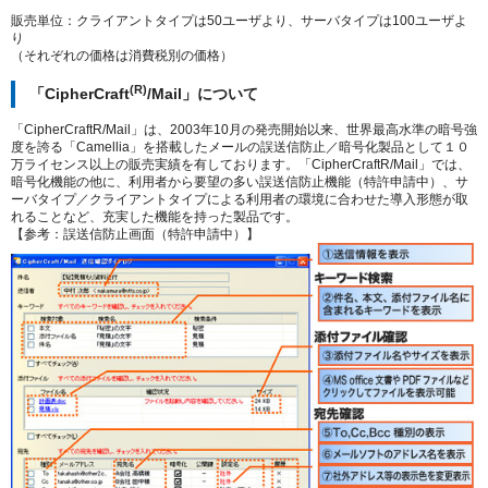
販売単位：クライアントタイプは50ユーザより、サーバタイプは100ユーザよ
り
（それぞれの価格は消費税別の価格）
(R)
「CipherCraft
/Mail」について
「CipherCraftR/Mail」は、2003年10月の発売開始以来、世界最高水準の暗号強
度を誇る「Camellia」を搭載したメールの誤送信防止／暗号化製品として１０
万ライセンス以上の販売実績を有しております。「CipherCraftR/Mail」では、
暗号化機能の他に、利用者から要望の多い誤送信防止機能（特許申請中）、サ
ーバタイプ／クライアントタイプによる利用者の環境に合わせた導入形態が取
れることなど、充実した機能を持った製品です。
【参考：誤送信防止画面（特許申請中）】