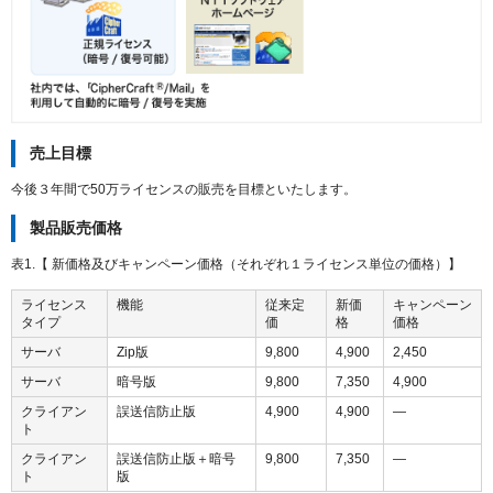
売上目標
今後３年間で50万ライセンスの販売を目標といたします。
製品販売価格
表1.【 新価格及びキャンペーン価格（それぞれ１ライセンス単位の価格）】
ライセンス
機能
従来定
新価
キャンペーン
タイプ
価
格
価格
サーバ
Zip版
9,800
4,900
2,450
サーバ
暗号版
9,800
7,350
4,900
クライアン
誤送信防止版
4,900
4,900
―
ト
クライアン
誤送信防止版＋暗号
9,800
7,350
―
ト
版