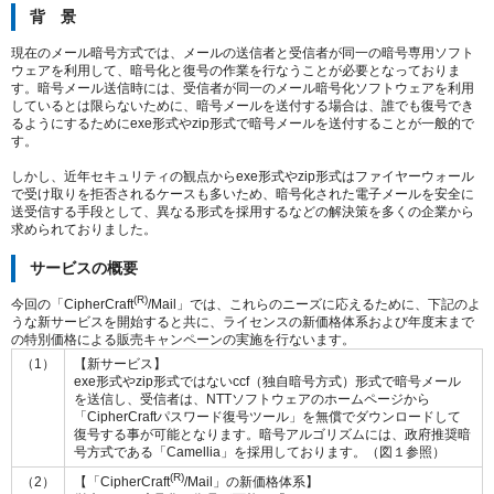
背 景
現在のメール暗号方式では、メールの送信者と受信者が同一の暗号専用ソフト
ウェアを利用して、暗号化と復号の作業を行なうことが必要となっておりま
す。暗号メール送信時には、受信者が同一のメール暗号化ソフトウェアを利用
しているとは限らないために、暗号メールを送付する場合は、誰でも復号でき
るようにするためにexe形式やzip形式で暗号メールを送付することが一般的で
す。
しかし、近年セキュリティの観点からexe形式やzip形式はファイヤーウォール
で受け取りを拒否されるケースも多いため、暗号化された電子メールを安全に
送受信する手段として、異なる形式を採用するなどの解決策を多くの企業から
求められておりました。
サービスの概要
(R)
今回の「CipherCraft
/Mail」では、これらのニーズに応えるために、下記のよ
うな新サービスを開始すると共に、ライセンスの新価格体系および年度末まで
の特別価格による販売キャンペーンの実施を行ないます。
（1）
【新サービス】
exe形式やzip形式ではないccf（独自暗号方式）形式で暗号メール
を送信し、受信者は、NTTソフトウェアのホームページから
「CipherCraftパスワード復号ツール」を無償でダウンロードして
復号する事が可能となります。暗号アルゴリズムには、政府推奨暗
号方式である「Camellia」を採用しております。（図１参照）
(R)
（2）
【「CipherCraft
/Mail」の新価格体系】