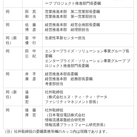
ープ プロジェクト推進部門長委嘱
同
田 尻
営業推進本部 第二営業部長委嘱
和 夫
営業推進本部 第一営業部担当
同
佐 藤
経営推進本部 経営企画部長委嘱
博 彦
経営推進本部 経理部担当
同（新
畠 中
生産性革新センター担当
任）
優 行
同
田 中
エンタープライズ・ソリューション事業グループ長
公 紀
委嘱
エンタープライズ・ソリューション事業グループ プ
ロジェクト推進部門長委嘱
同
井 手
経営推進本部長委嘱
康 彦
経営推進本部 総務部長委嘱
考査部担当
同（新
遠
社外取締役
任）
藤
（株式会社エヌ・ティ・ティ・データ
宏
ファシリティマネジメント部長）
同
後 藤
社外取締役
厚 宏
（日本電信電話株式会社
情報流通基盤総合研究所
情報流通プラットフォーム研究所長）
（注）社外取締役の委嘱業務等欄のカッコ内は現職であります。