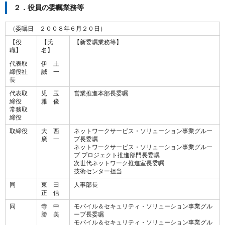
２．役員の委嘱業務等
（委嘱日 ２００８年６月２０日）
【役
【氏
【新委嘱業務等】
職】
名】
代表取
伊 土
締役社
誠 一
長
代表取
児 玉
営業推進本部長委嘱
締役
雅 俊
常務取
締役
取締役
大 西
ネットワークサービス・ソリューション事業グルー
廣 一
プ長委嘱
ネットワークサービス・ソリューション事業グルー
プ プロジェクト推進部門長委嘱
次世代ネットワーク推進室長委嘱
技術センター担当
同
東 田
人事部長
正 信
同
寺 中
モバイル＆セキュリティ・ソリューション事業グル
勝 美
ープ長委嘱
モバイル＆セキュリティ・ソリューション事業グル