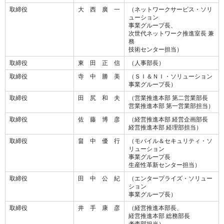
取締役
大 西 廣 一
（ネットワークサービス・ソリ
ューション
事業グループ長、
次世代ネットワーク推進室長 兼
務
技術センター担当）
取締役
東 田 正 信
（人事部長）
取締役
寺 中 勝 美
（ＳＩ＆ＮＩ・ソリューション
事業グループ長）
取締役
田 尻 和 夫
（営業推進本部 第二営業部長
営業推進本部 第一営業部担当）
取締役
佐 藤 博 彦
（経営推進本部 経営企画部長
経営推進本部 経理部担当）
取締役
畠 中 優 行
（モバイル＆セキュリティ・ソ
リューション
事業グループ長
生産性革新センター担当）
取締役
田 中 公 紀
（エンタープライズ・ソリュー
ション
事業グループ長）
取締役
井 手 康 彦
（経営推進本部長、
経営推進本部 総務部長