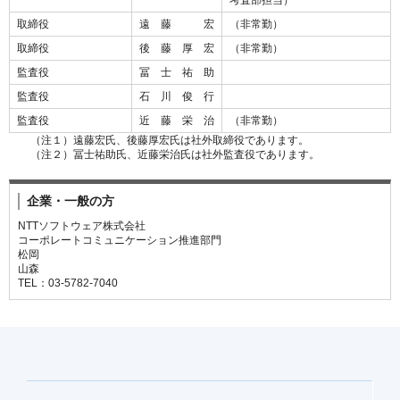
考査部担当）
取締役
遠 藤 宏
（非常勤）
取締役
後 藤 厚 宏
（非常勤）
監査役
冨 士 祐 助
監査役
石 川 俊 行
監査役
近 藤 栄 治
（非常勤）
（注１）遠藤宏氏、後藤厚宏氏は社外取締役であります。
（注２）冨士祐助氏、近藤栄治氏は社外監査役であります。
企業・一般の方
NTTソフトウェア株式会社
コーポレートコミュニケーション推進部門
松岡
山森
TEL：03-5782-7040