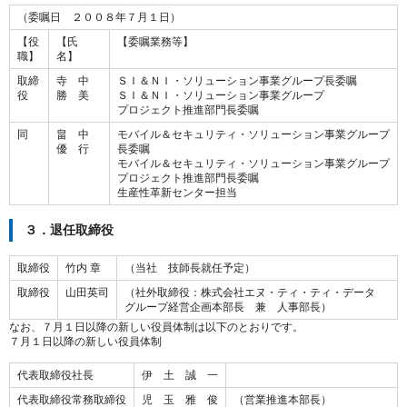
（委嘱日 ２００８年７月１日）
【役
【氏
【委嘱業務等】
職】
名】
取締
寺 中
ＳＩ＆ＮＩ・ソリューション事業グループ長委嘱
役
勝 美
ＳＩ＆ＮＩ・ソリューション事業グループ
プロジェクト推進部門長委嘱
同
畠 中
モバイル＆セキュリティ・ソリューション事業グループ
優 行
長委嘱
モバイル＆セキュリティ・ソリューション事業グループ
プロジェクト推進部門長委嘱
生産性革新センター担当
３．退任取締役
取締役
竹内 章
（当社 技師長就任予定）
取締役
山田英司
（社外取締役：株式会社エヌ・ティ・ティ・データ
グループ経営企画本部長 兼 人事部長）
なお、７月１日以降の新しい役員体制は以下のとおりです。
７月１日以降の新しい役員体制
代表取締役社長
伊 土 誠 一
代表取締役常務取締役
児 玉 雅 俊
（営業推進本部長）