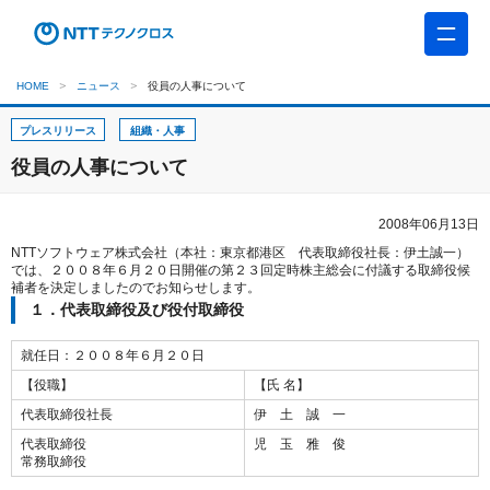
HOME
ニュース
役員の人事について
プレスリリース
組織・人事
役員の人事について
2008年06月13日
NTTソフトウェア株式会社（本社：東京都港区 代表取締役社長：伊土誠一）
では、２００８年６月２０日開催の第２３回定時株主総会に付議する取締役候
補者を決定しましたのでお知らせします。
１．代表取締役及び役付取締役
就任日：２００８年６月２０日
【役職】
【氏 名】
代表取締役社長
伊 土 誠 一
代表取締役
児 玉 雅 俊
常務取締役