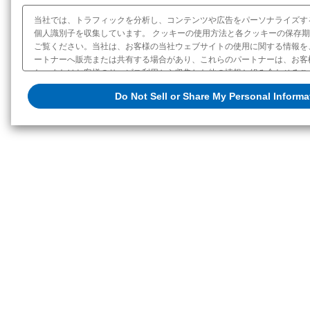
当社では、トラフィックを分析し、コンテンツや広告をパーソナライズす
個人識別子を収集しています。 クッキーの使用方法と各クッキーの保存
ご覧ください。当社は、お客様の当社ウェブサイトの使用に関する情報を
ートナーへ販売または共有する場合があり、これらのパートナーは、お客
た、またはお客様のサービス利用から収集した他の情報と組み合わせるこ
当社によるお客様に関する情報の販売または共有を拒否（オプトアウト）
Do Not Sell or Share My Personal Informa
オプトアウトをする場合は「Do Not Sell or Share My Personal Infor
クッキーポリシー
販売または共有の設定を変更する