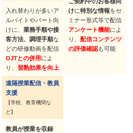
ご契約中のお客様向
入れ替わりが多いア
け
に
特別な情報
をセ
ルバイトやパート向
ミナー形式等で配信
けに、
業務手順や接
アンケート機能
によ
客方法、調理手順
な
り、
配信コンテンツ
どの研修動画を配信
の評価確認
も可能
OJTとの併用
によ
り、
習熟効果を向上
遠隔授業配信・教員
支援
【学校、教育機関な
ど】
教員が授業を収録