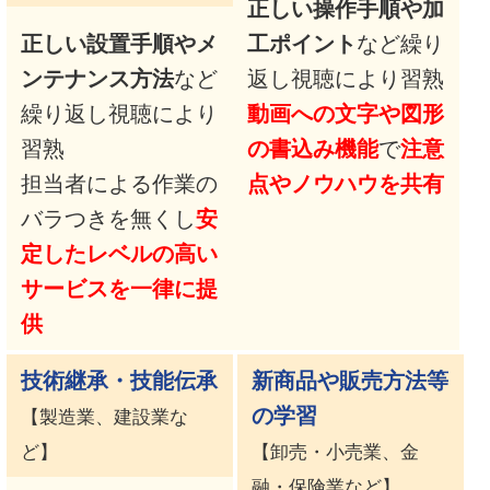
正しい操作手順や加
正しい設置手順やメ
工ポイント
など繰り
ンテナンス方法
など
返し視聴により習熟
繰り返し視聴により
動画への文字や図形
習熟
の書込み機能
で
注意
担当者による作業の
点やノウハウを共有
バラつきを無くし
安
定したレベルの高い
サービスを一律に提
供
技術継承・技能伝承
新商品や販売方法等
の学習
【製造業、建設業な
ど】
【卸売・小売業、金
融・保険業など】