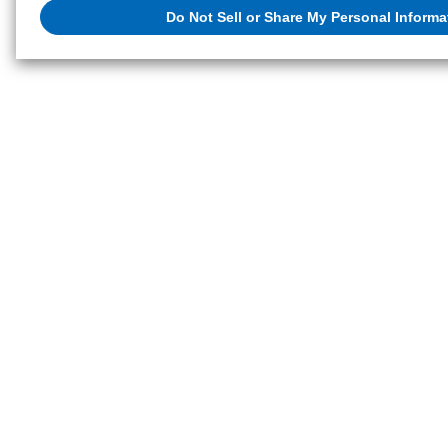
当社によるお客様に関する情報の販売または共有を拒否（オプトアウト）
Do Not Sell or Share My Personal Informa
オプトアウトをする場合は「Do Not Sell or Share My Personal Infor
クッキーポリシー
販売または共有の設定を変更する