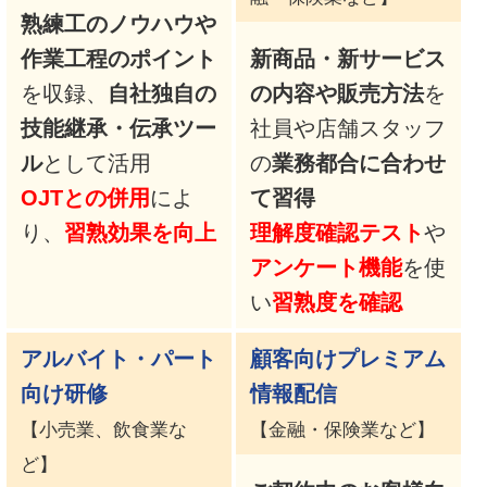
熟練工のノウハウや
作業工程のポイント
新商品・新サービス
を収録、
自社独自の
の内容や販売方法
を
技能継承・伝承ツー
社員や店舗スタッフ
ル
として活用
の
業務都合に合わせ
OJTとの併用
によ
て習得
り、
習熟効果を向上
理解度確認テスト
や
アンケート機能
を使
い
習熟度を確認
アルバイト・パート
顧客向けプレミアム
向け研修
情報配信
【小売業、飲食業な
【金融・保険業など】
ど】