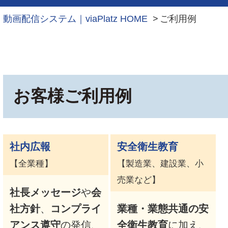
動画配信システム｜viaPlatz HOME
ご利用例
お客様ご利用例
社内広報
安全衛生教育
【全業種】
【製造業、建設業、小
売業など】
社長メッセージ
や
会
社方針
、
コンプライ
業種・業態共通の安
アンス遵守
の発信、
全衛生教育
に加え、