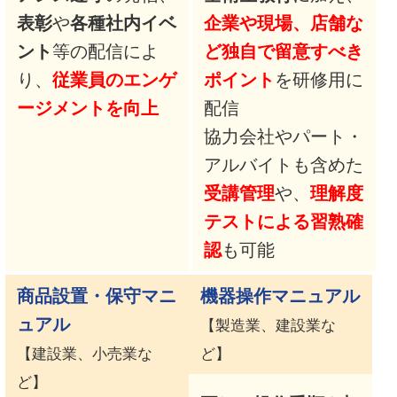
表彰
や
各種社内イベ
企業や現場、店舗な
ント
等の配信によ
ど独自で留意すべき
り、
従業員のエンゲ
ポイント
を研修用に
ージメントを向上
配信
協力会社やパート・
アルバイトも含めた
受講管理
や、
理解度
テストによる習熟確
認
も可能
商品設置・保守マニ
機器操作マニュアル
ュアル
【製造業、建設業な
【建設業、小売業な
ど】
ど】