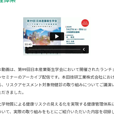
本動画は、第99回日本産業衛生学会において開催されたランチ
ンセミナーのアーカイブ配信です。本田技研工業株式会社にお
る、リスクアセスメント対象物健診の取り組みについてご講演
ただきました。
化学物質による健康リスクの見える化を実現する健康管理体系
ついて、実際の取り組みをもとにご紹介いただいた内容を収録