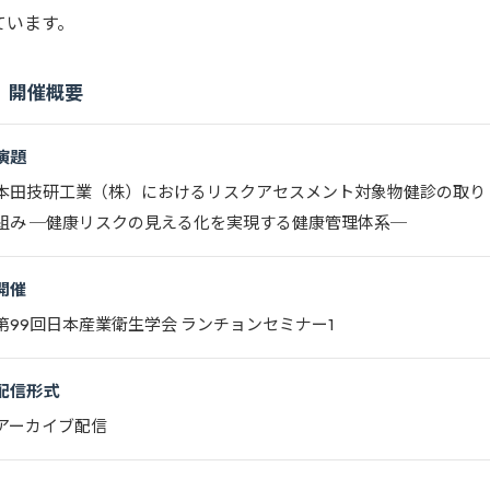
ています。
開催概要
演題
本田技研工業（株）におけるリスクアセスメント対象物健診の取り
組み ─健康リスクの見える化を実現する健康管理体系─
開催
第99回日本産業衛生学会 ランチョンセミナー1
配信形式
アーカイブ配信