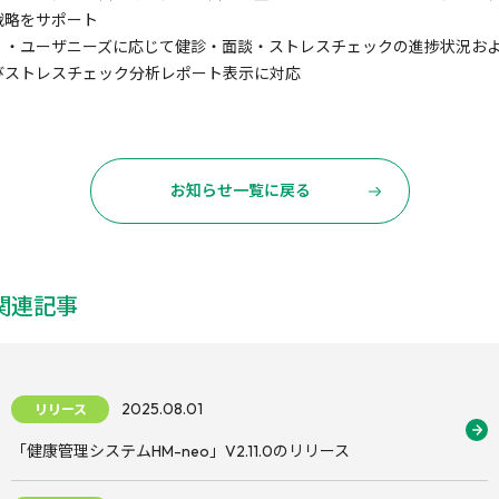
戦略をサポート
・ユーザニーズに応じて健診・面談・ストレスチェックの進捗状況お
びストレスチェック分析レポート表示に対応
お知らせ一覧に戻る
関連記事
2025.08.01
リリース
「健康管理システムHM-neo」V2.11.0のリリース