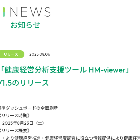
NEWS
お知らせ
リリース
2025.08.06
「健康経営分析支援ツール HM-viewer」
V1.5のリリース
標準ダッシュボードの全面刷新
《リリース時期》
2025年8月23日（土）
《リリース概要》
・より健康経営推進・健康経営度調査に役立つ情報提供により健康経