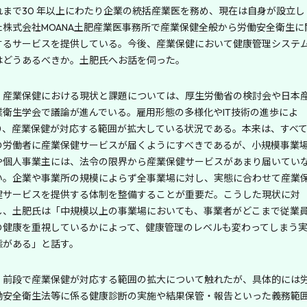
れまで30 年以上にわたり企業の統括産業医を務め、現在は自身が設立し
た株式会社MOANA土肥産業医事務所で産業保健全般から労働安全衛生に
するサービスを提供している。今後、産業保健において健康管理システ
はどうあるべきか。土肥氏へお話を伺った。
産業保健における現状と課題については、厚生労働省の検討会や日本
業衛生学会で議論が進んでいる。雇用形態の多様化やIT技術の進歩によ
り、産業保健が対応する範囲が拡大している状況である。本来は、すべ
の労働者に産業保健サービスが届くようにすべきであるが、小規模事業
や個人事業主には、法令の限界から産業保健サービスがあまり届いてい
い。企業や事業所の規模によらず全事業場に対し、実態に合わせて産業
健サービスを提供する体制を整備することが重要だ。こうした現状に対
し、土肥氏は「中規模以上の事業場においても、事業者がどこまで従業
の健康を重視しているかによって、健康管理のレベルも変わってしまう
態がある」と話す。
前段で産業保健が対応する範囲の拡大について触れたが、具体的には
働安全衛生法等に係る健康診断の実施や結果保管・報告といった義務範