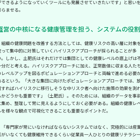
ができるようになっていくツールにも発展させていきたいです」と思い
膨らませる。
経営の中核になる健康管理を担う、システムの役
組織の健康問題を改善する方法としては、健康リスクの高い層に対象
絞って集中的に対策していくハイリスクアプローチが採られることが多
い。しかし、土肥氏はそれだけでは集団としての健康レベルの底上げは
十分だと考える。ハイリスクアプローチに加え、正常数値に収まる人た
のレベルアップを図るポピュレーションアプローチと両輪で進める必要
あるという。「大きな集団に向けたポピュレーションアプローチでは、
置すればハイリスクに移行しそうな中リスク者へ向けた施策の効果を測
るかどうかも重要です」（土肥氏）。そのためには、組織のデータを事
に集め、整理して常に見えるようにしておく必要がある。組織の健康レ
ルを様々な観点で可視化できることも重要なポイントだ。
「専門家が常にいなければならないシステムではなく、究極的には産
医がいなくても健康維持できるくらい従業員一人ひとりの健康リテラシ