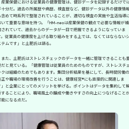
産業保健における従業員の健康管理は、健診データを記録するだけで
不十分だ。過去の所属歴や病歴、検査歴など、健診データ以外の健康情
も含めて時系列で整理されていることが、適切な検査の実施や生活指導
おいて重要な意味を持つ。「HM-neoは産業保健の観点で必要な情報が補
強されていて、過去からのデータが一目で把握できるようになっていま
す。従業員の健康度を上げる取り組みをする上では、なくてはならない
ステムです」と土肥氏は語る。
また、土肥氏はストレスチェックのデータを一緒に管理できることも
要だと見ている。「健康管理は従業員のためのものですが、ストレスチ
ックは組織のためでもあります。集団分析結果を基にして、長時間労働
是正や職場の環境改善を行うことは、健康経営®にも直接的に関連しま
す」と企業にとってのメリットを挙げる。ポイントはデータを集約して
析することにより、職場風土の醸成や働きやすさの向上につなげること
可能になる点だ。