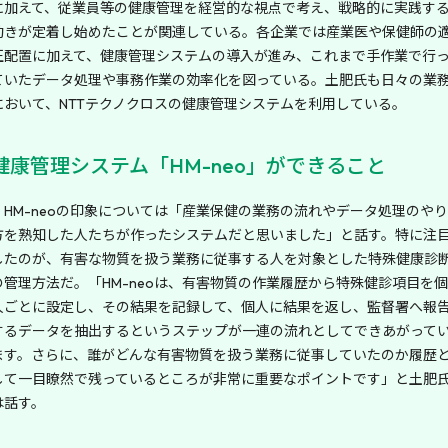
に加えて、従業員等の健康管理を経営的な視点で考え、戦略的に実践す
動きが定着し始めたことが関連している。各企業では産業医や保健師の
正配置に加えて、健康管理システムの導入が進み、これまで手作業で行
ていたデータ処理や事務作業の効率化を図っている。土肥氏も日々の業
において、NTTテクノクロスの健康管理システムを利用している。
健康管理システム「HM-neo」ができること
HM-neoの印象については「産業保健の業務の流れやデータ処理のやり
方を熟知した人たちが作ったシステムだと思いました」と話す。特に注
したのが、有害な物質を扱う業務に従事する人を対象とした特殊健康診
の管理方法だ。「HM-neoは、有害物質の作業履歴から特殊健診項目を個
人ごとに設定し、その結果を記録して、個人に結果を返し、監督署へ報
するデータを抽出するというステップが一連の流れとしてできあがって
ます。さらに、誰がどんな有害物質を扱う業務に従事していたのか履歴
して一目瞭然で残っているところが非常に重要なポイントです」と土肥
は話す。