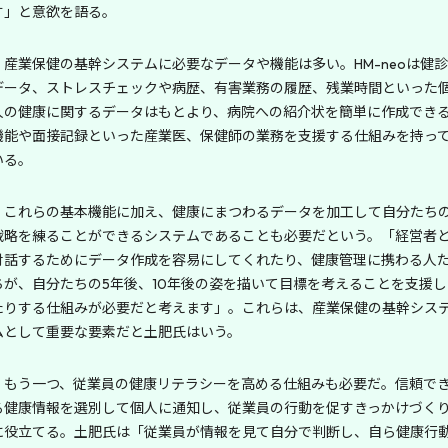
す」と意欲を語る。
産業保健の基幹システムに必要なデータや機能は多い。HM-neoは健診
データ、ストレスチェックや病歴、有害業務の履歴、残業時間といった
人の健康に関するデータはもとより、病院への紹介状を簡単に作成でき
機能や面接記録といった産業医、保健師の業務を支援する仕組みを持っ
いる。
これらの基本機能に加え、健康にまつわるデータを加工して自分たち
戦略を練ることができるシステムであることも必要だという。「経営者
対話するためにデータ作成を容易にしてくれたり、健康管理に携わる人
ちが、自分たちの5年後、10年後の姿を描いて目標を考えることを支援し
たりする仕組みが必要だと考えます」。これらは、産業保健の基幹シス
ムとして重要な要素だと土肥氏はいう。
もう一つ、従業員の健康リテラシーを高める仕組みも必要だ。信頼で
る健康情報を選別して個人に通知し、従業員の行動を促すきっかけづく
に役立てる。土肥氏は「従業員が情報を見て自分で判断し、自ら健康行