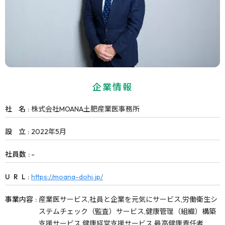
企業情報
社
名
株式会社MOANA土肥産業医事務所
設
立
2022年5月
社
員
数
-
U
R
L
https://moana-dohi.jp/
事
業
内
容
産業医サービス,社員と企業を元気にサービス,労働衛生シ
ステムチェック（監査）サービス,健康管理（組織）構築
支援サービス,健康経営支援サービス,最高健康責任者