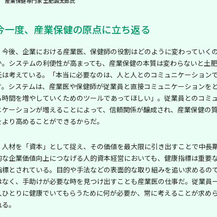
産業保健専門家 土肥誠太郎氏
今一度、産業保健の原点に立ち返る
今後、企業における産業医、保健師の役割はどのように変わっていく
か。システムの利便性が高まっても、産業保健の本質は変わらないと土
氏は考えている。「本当に必要なのは、人と人とのコミュニケーション
す。システムは、産業医や保健師が従業員と直接コミュニケーションを
る時間を増やしていくためのツールであってほしい」。従業員とのコミ
ニケーションが増えることによって、信頼関係が醸成され、産業保健の
をより高めることができるからだ。
人材を「資本」として捉え、その価値を最大限に引き出すことで中長
的な企業価値向上につなげる人的資本経営においても、健康指標は重要
指標とされている。目的や手法などの表面的な取り組みを追い求めるの
はなく、手助けが必要な時を見つけ出すことも産業医の仕事だ。従業員
人ひとりに健康でいてもらうために何が必要か、常に考えることが求め
れる。