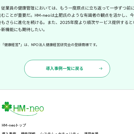
従業員の健康管理においては、もう一度原点に立ち返って一歩ずつ前
進むことが重要だ。HM-neoは土肥氏のような有識者の観点を活かし、今
後もさらに進化を続ける。また、2025年度より順次サービス提供すると
う新機能にも期待したい。
®
※「健康経営
」は、NPO法人健康経営研究会の登録商標です。
導入事例一覧に戻る
HM-neoトップ
導入事例
機能詳細
システム・セキュリティ
運用支援