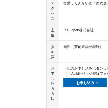
ア
交通：りんかい線「国際展
ク
セ
ス
主
RX Japan株式会社
催
参
無料（事前来場登録制）
加
費
お
下記のお申し込みボタンよ
申
（「入場用バッジ登録フォ
し
お申し込み
込
み
方
法