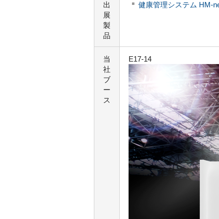
出
健康管理システム HM-n
展
製
品
当
E17-14
社
ブ
ー
ス