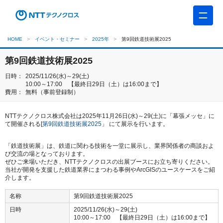
HOME
イベント・セミナー
2025年
第9回鉄道技術展2025
第9回鉄道技術展2025
日時：
2025/11/26(水)～29(土)
10:00～17:00 【最終日29日（土）は16:00まで】
費用：
無料（事前登録制）
NTTテクノクロス株式会社は2025年11月26日(水)～29(土)に「幕張メッセ」に
て開催される[
第9回鉄道技術展2025
」 にて展示を行います。
「鉄道技術展」は、鉄道に関わる技術を一堂に展示し、業界関係者の商談およ
び交流の場となっております。
ぜひご来場いただき、NTTテクノクロスの出展ブースにお立ち寄りください。
当社が開発を支援した鉄道業界にまつわる事例やArcGISのユースケースをご紹
介します。
名称
第9回鉄道技術展2025
日時
2025/11/26(水)～29(土)
10:00～17:00 【最終日29日（土）は16:00まで】