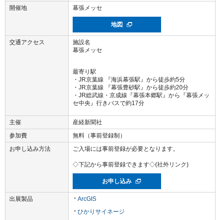
開催地
幕張メッセ
地図
交通アクセス
施設名
幕張メッセ
最寄り駅
・JR京葉線 『海浜幕張駅』から徒歩約5分
・JR京葉線 『幕張豊砂駅』から徒歩約20分
・JR総武線・京成線『幕張本郷駅』から『幕張メッ
セ中央』行きバスで約17分
主催
産経新聞社
参加費
無料（事前登録制）
お申し込み方法
ご入場には事前登録が必要となります。
◇下記から事前登録できます◇(社外リンク)
お申し込み
出展製品
ArcGIS
ひかりサイネージ