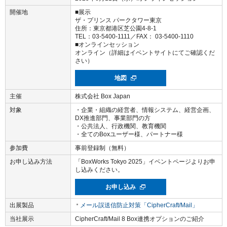
開催地
■展示
ザ・プリンス パークタワー東京
住所：東京都港区芝公園4-8-1
TEL：03-5400-1111／FAX： 03-5400-1110
■オンラインセッション
オンライン（詳細はイベントサイトにてご確認くだ
さい）
地図
主催
株式会社 Box Japan
対象
・企業・組織の経営者、情報システム、経営企画、
DX推進部門、事業部門の方
・公共法人、行政機関、教育機関
・全てのBoxユーザー様、パートナー様
参加費
事前登録制（無料）
お申し込み方法
「BoxWorks Tokyo 2025」イベントページよりお申
し込みください。
お申し込み
出展製品
メール誤送信防止対策「CipherCraft/Mail」
当社展示
CipherCraft/Mail 8 Box連携オプションのご紹介