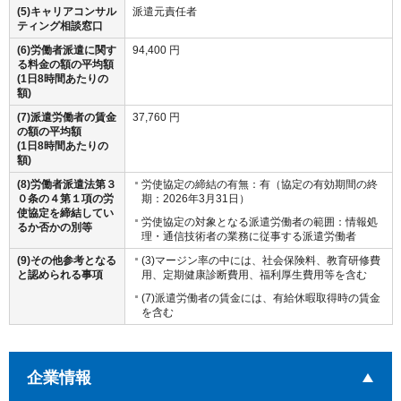
(5)キャリアコンサル
派遣元責任者
ティング相談窓口
(6)労働者派遣に関す
94,400 円
る料金の額の平均額
(1日8時間あたりの
額)
(7)派遣労働者の賃金
37,760 円
の額の平均額
(1日8時間あたりの
額)
(8)労働者派遣法第３
労使協定の締結の有無：有（協定の有効期間の終
０条の４第１項の労
期：2026年3月31日）
使協定を締結してい
労使協定の対象となる派遣労働者の範囲：情報処
るか否かの別等
理・通信技術者の業務に従事する派遣労働者
(9)その他参考となる
(3)マージン率の中には、社会保険料、教育研修費
と認められる事項
用、定期健康診断費用、福利厚生費用等を含む
(7)派遣労働者の賃金には、有給休暇取得時の賃金
を含む
を開いています
企業情報