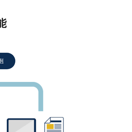
！
能
例