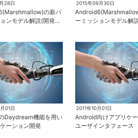
0月28日
2015年09月30日
d6(Marshmallow)の新パ
Android6(Marshmal
ョンモデル解説(開発者
ーミッションモデル解説
)
編)
5月01日
2011年10月01日
idのDaydream機能を用い
Android向けアプリケ
ケーション開発
ユーザインタフェース