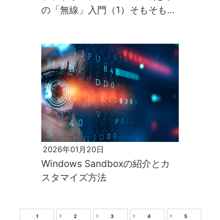
の「無線」入門（1）そもそも電
波って何なのか
2026年01月20日
Windows Sandboxの紹介とカ
スタマイズ方法
1
2
3
4
5