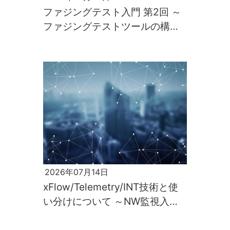
ファジングテスト入門 第2回 ～
ファジングテストツールの構築
と実行～
2026年07月14日
xFlow/Telemetry/INT技術と使
い分けについて ～NW監視入門
第2回～