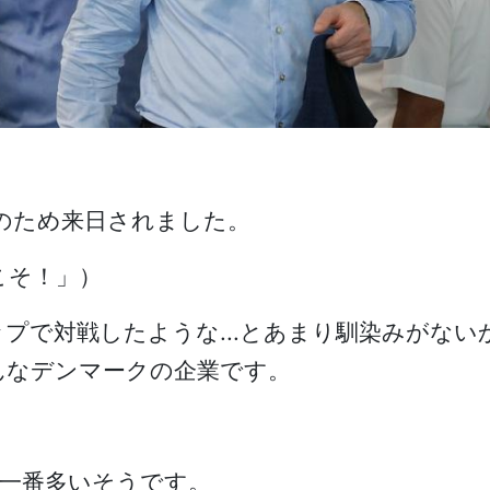
察のため来日されました。
こそ！」）
プで対戦したような...とあまり馴染みがない
んなデンマークの企業です。
一番多いそうです。