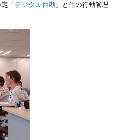
推定「
デジタル目勘
」と牛の行動管理