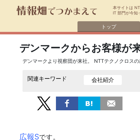
本サイトは N
IT 部門が
トップ
デンマークからお客様が
デンマークより視察団が来社。 NTTテクノクロスの
関連キーワード
会社紹介
広報S
です。