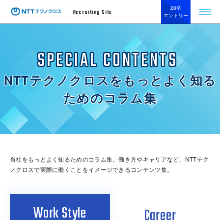
28卒
Recruiting Site
エントリー
SPECIAL CONTENTS
NTTテクノクロスをもっとよく知る
ためのコラム集
当社をもっとよく知るためのコラム集。働き方やキャリアなど、
NTTテク
ノクロスで実際に働くことをイメージできるコンテンツ集。
Work Style
Career