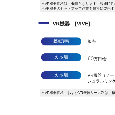
＊VR機器価格は、概算となります。調達時
＊VR機器のセットアップ作業を弊社に委託
VR機器 [VIVE]
販売形態
販売
支 払 額
60
万円/台
支 払 額
VR機器（ノー
ジュラルミン
＊VR機器価格、およびVR機器リース料は、