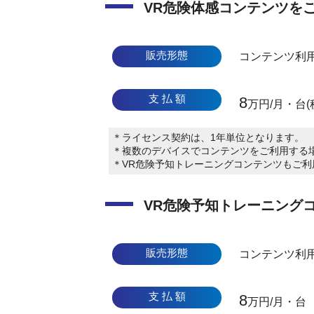
VR危険体感コンテンツを
販売形態
コンテンツ利
支 払 額
8
万円/月・台(
＊ライセンス契約は、1年単位となります。
＊複数のデバイスでコンテンツをご利用する
＊VR危険予知トレーニングコンテンツもご
VR危険予知トレーニング
販売形態
コンテンツ利
支 払 額
8
万円/月・台