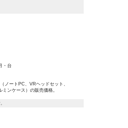
月・台
器（ノートPC、VRヘッドセット、
ルミンケース）の販売価格。
す。