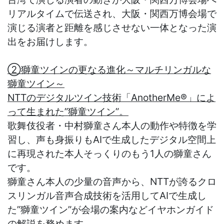
リアルタイムで伝送され、大阪・関西万博会場で
演じる演者と距離を感じさせない一体となった演
出をお届けします。
②獅童ツインの更なる進化～マルチリンガルな
獅童ツイン～
NTTのデジタルツイン技術「AnotherMe®」によ
って生まれた”獅童ツイン”。
歌舞伎役者・中村獅童さん本人の動作や特徴を学
習し、声も身振りもAIで生成したデジタル空間上
に再現された本人そっくりのもう1人の獅童さん
です。
獅童さん本人の少量の音声から、NTTが誇るクロ
スリンガル音声合成技術を活用してAIで生成し
た”獅童ツイン”が会場の案内などイヤホンガイド
の解説を務めます。