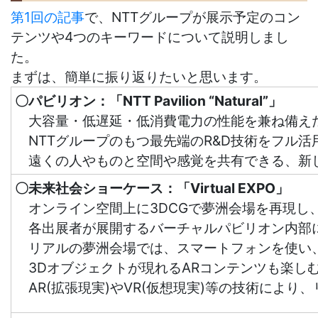
第1回の記事
で、NTTグループが展示予定のコン
テンツや4つのキーワードについて説明しまし
た。
まずは、簡単に振り返りたいと思います。
〇パビリオン：「NTT Pavilion “Natural”」
大容量・低遅延・低消費電力の性能を兼ね備えた次
NTTグループのもつ最先端のR&D技術をフル
遠くの人やものと空間や感覚を共有できる、新
〇未来社会ショーケース：「Virtual EXPO」
オンライン空間上に3DCGで夢洲会場を再現し
各出展者が展開するバーチャルパビリオン内部に
リアルの夢洲会場では、スマートフォンを使い
3Dオブジェクトが現れるARコンテンツも楽し
AR(拡張現実)やVR(仮想現実)等の技術によ