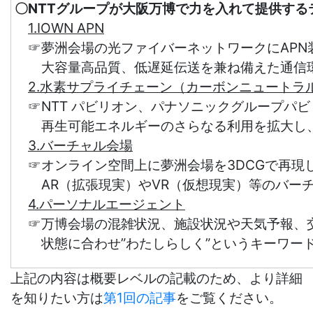
〇NTTグループが大阪万博で
力を入れて提供する
1.IOWN APN
☞
夢洲会場の光ファイバーネットワークにAPN
大容量高品質、低遅延伝送を兼ね備えた通信環
2.水素サプライチェーン（カーボンニュートラ
☞
NTT パビリオン、パナソニックグループパ
再生可能エネルギーのさらなる利用を拡大し、
3.バーチャル会場
☞
オンライン空間上に夢洲会場を3DCGで再現
AR（拡張現実）やVR（仮想現実）等のバーチ
4.パーソナルエージェント
☞
万博会場の混雑状況、施設状況や天気予報、交
状態に合わせ”わたしらしく”というキーワード
上記の内容は概要レベルの記載のため、より詳細
を知りたい方は
第1回の記事
をご覧ください。